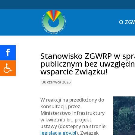
O ZG
Stanowisko ZGWRP w spra
Otwórz pasek narzędzi
publicznym bez uwzględni
wsparcie Związku!
30 czerwca 2026
W reakcji na przedłożony do
konsultacji, przez
Ministerstwo Infrastruktury
w kwietniu br., projekt
ustawy (dostępny na stronie:
legislacja.gov.pl
), Związek