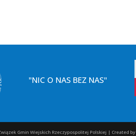
"NIC O NAS BEZ NAS"
wiązek Gmin Wiejskich Rzeczypospolitej Polskiej | Created b