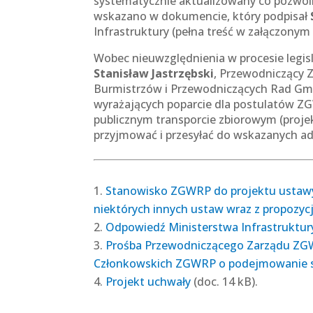
systematycznie aktualizowany co pozwoli
wskazano w dokumencie, który podpisał
Infrastruktury (pełna treść w załączonym 
Wobec nieuwzględnienia w procesie legi
Stanisław Jastrzębski
, Przewodniczący 
Burmistrzów i Przewodniczących Rad G
wyrażających poparcie dla postulatów Z
publicznym transporcie zbiorowym (proj
przyjmować i przesyłać do wskazanych adr
Stanowisko ZGWRP do projektu ustawy 
niektórych innych ustaw wraz z propozyc
Odpowiedź Ministerstwa Infrastruktur
Prośba Przewodniczącego Zarządu ZG
Członkowskich ZGWRP o podejmowanie 
Projekt uchwały
(doc. 14 kB).