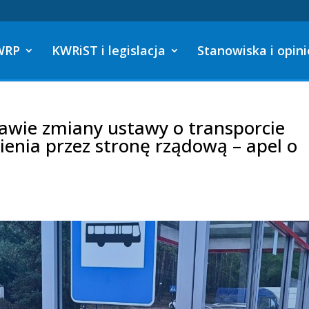
WRP
KWRiST i legislacja
Stanowiska i opini
wie zmiany ustawy o transporcie
enia przez stronę rządową – apel o