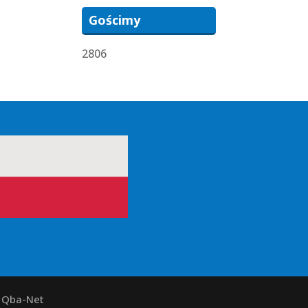
Gościmy
2806
y Qba-Net