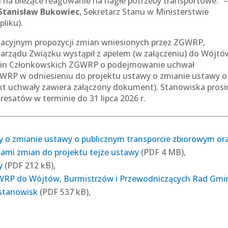
 na bieżące reagowanie na nagłe potrzeby transportowe.” 
Stanisław Bukowiec
, Sekretarz Stanu w Ministerstwie
pliku).
slacyjnym propozycji zmian wniesionych przez ZGWRP,
Zarządu Związku wystąpił z apelem (w załączeniu) do Wójtó
min Członkowskich ZGWRP o podejmowanie uchwał
GWRP w odniesieniu do projektu ustawy o zmianie ustawy o
ekt uchwały zawiera załączony dokument). Stanowiska pros
esatów w terminie do 31 lipca 2026 r.
o zmianie ustawy o publicznym transporcie zbiorowym or
jami zmian do projektu tejże ustawy
(PDF 4 MB),
y
(PDF 212 kB),
WRP do Wójtów, Burmistrzów i Przewodniczących Rad Gmi
stanowisk
(PDF 537 kB),