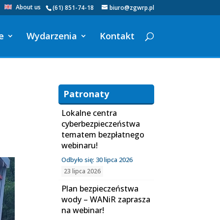
About us
(61) 851-74-18
biuro@zgwrp.pl
e
Wydarzenia
Kontakt
Patronaty
Lokalne centra
cyberbezpieczeństwa
tematem bezpłatnego
webinaru!
Odbyło się: 30 lipca 2026
23 lipca 2026
Plan bezpieczeństwa
wody – WANiR zaprasza
na webinar!