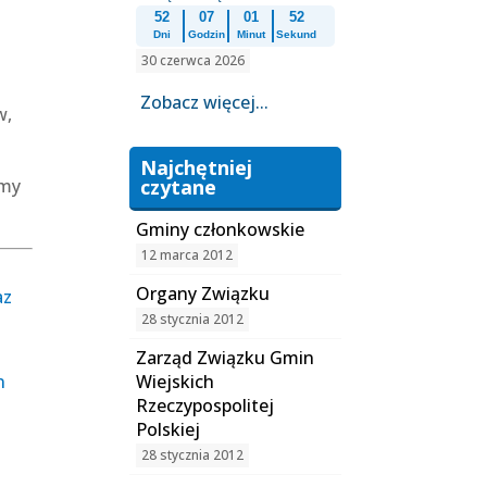
–
52
07
01
52
Dni
Godzin
Minut
Sekund
30 czerwca 2026
Zobacz więcej...
w,
Najchętniej
imy
czytane
Gminy członkowskie
12 marca 2012
Organy Związku
az
28 stycznia 2012
Zarząd Związku Gmin
n
Wiejskich
Rzeczypospolitej
Polskiej
28 stycznia 2012