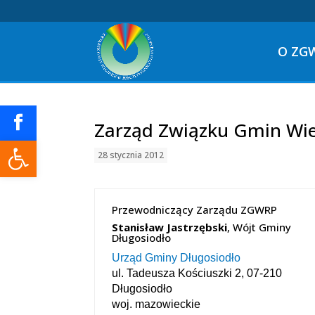
O ZG
Zarząd Związku Gmin Wiej
Otwórz pasek narzędzi
28 stycznia 2012
Przewodniczący Zarządu ZGWRP
Stanisław Jastrzębski
, Wójt Gminy
Długosiodło
Urząd Gminy Długosiodło
ul. Tadeusza Kościuszki 2, 07-210
Długosiodło
woj. mazowieckie