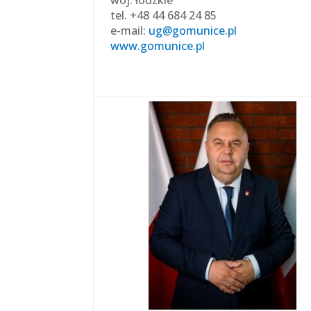
woj. łódzkie
tel. +48 44 684 24 85
e-mail:
ug@gomunice.pl
www.gomunice.pl