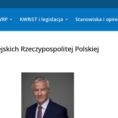
WRP
KWRiST i legislacja
Stanowiska i opini
skich Rzeczypospolitej Polskiej