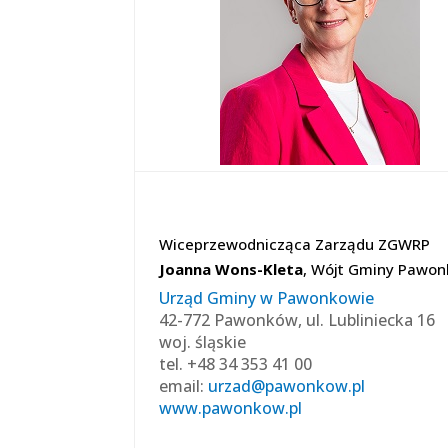
Wiceprzewodnicząca Zarządu ZGWRP
Joanna Wons-Kleta
, Wójt Gminy Pawo
Urząd Gminy w Pawonkowie
42-772 Pawonków, ul. Lubliniecka 16
woj. śląskie
tel. +48 34 353 41 00
email:
urzad@pawonkow.pl
www.pawonkow.pl