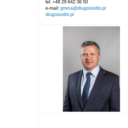
tel. +48 29 642 36 50
e-mail:
gmina@dlugosiodlo.pl
dlugosiodlo.pl