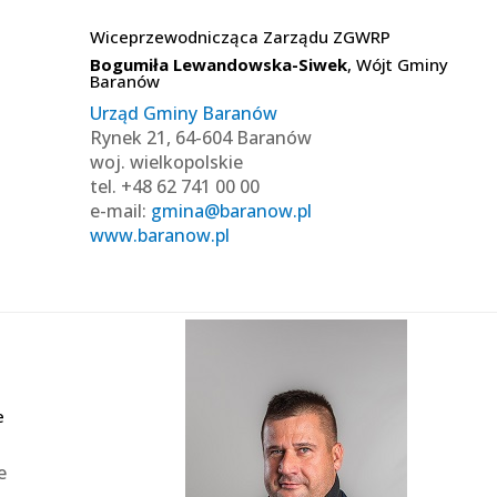
Wiceprzewodnicząca Zarządu ZGWRP
Bogumiła Lewandowska-Siwek
, Wójt Gminy
Baranów
Urząd Gminy Baranów
Rynek 21, 64-604 Baranów
woj. wielkopolskie
tel. +48 62 741 00 00
e-mail:
gmina@baranow.pl
www.baranow.pl
e
e