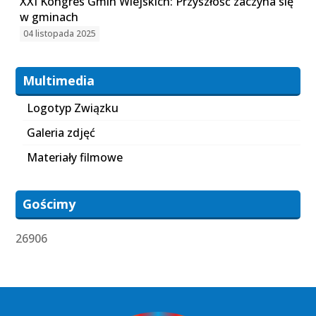
XXI Kongres Gmin Wiejskich: Przyszłość zaczyna się
w gminach
04 listopada 2025
Multimedia
Logotyp Związku
Galeria zdjęć
Materiały filmowe
Gościmy
26906