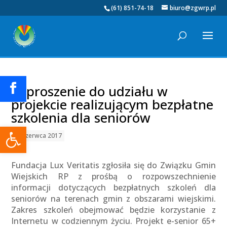
(61) 851-74-18
biuro@zgwrp.pl
Zaproszenie do udziału w
projekcie realizującym bezpłatne
szkolenia dla seniorów
Otwórz pasek narzędzi
23 czerwca 2017
Fundacja Lux Veritatis zgłosiła się do Związku Gmin
Wiejskich RP z prośbą o rozpowszechnienie
informacji dotyczących bezpłatnych szkoleń dla
seniorów na terenach gmin z obszarami wiejskimi.
Zakres szkoleń obejmować będzie korzystanie z
Internetu w codziennym życiu. Projekt e-senior 65+