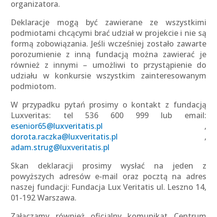
organizatora.
Deklaracje mogą być zawierane ze wszystkimi
podmiotami chcącymi brać udział w projekcie i nie są
formą zobowiązania. Jeśli wcześniej zostało zawarte
porozumienie z inną fundacją można zawierać je
również z innymi – umożliwi to przystąpienie do
udziału w konkursie wszystkim zainteresowanym
podmiotom.
W przypadku pytań prosimy o kontakt z fundacją
Luxveritas: tel 536 600 999 lub email:
esenior65@luxveritatis.pl
,
dorota.raczka@luxveritatis.pl
,
adam.strug@luxveritatis.pl
Skan deklaracji prosimy wysłać na jeden z
powyższych adresów e-mail oraz pocztą na adres
naszej fundacji: Fundacja Lux Veritatis ul. Leszno 14,
01-192 Warszawa.
Załączamy również oficjalny komunikat Centrum