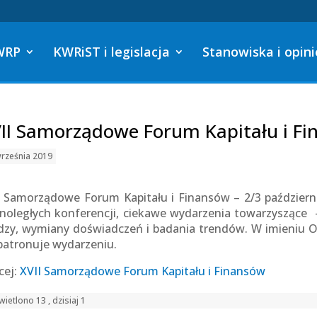
WRP
KWRiST i legislacja
Stanowiska i opini
II Samorządowe Forum Kapitału i F
rześnia 2019
I Samorządowe Forum Kapitału i Finansów – 2/3 październ
noległych konferencji, ciekawe wydarzenia towarzyszące
dzy, wymiany doświadczeń i badania trendów. W imieniu 
patronuje wydarzeniu.
cej:
XVII Samorządowe Forum Kapitału i Finansów
ietlono 13 , dzisiaj 1