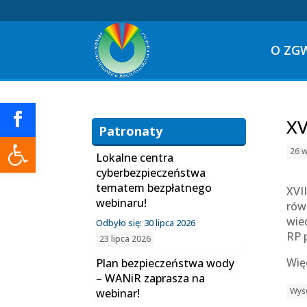
O ZG
XV
Patronaty
Otwórz pasek narzędzi
26 w
Lokalne centra
cyberbezpieczeństwa
tematem bezpłatnego
XVI
webinaru!
rów
wie
Odbyło się: 30 lipca 2026
RP 
23 lipca 2026
Wię
Plan bezpieczeństwa wody
– WANiR zaprasza na
Wyśw
webinar!