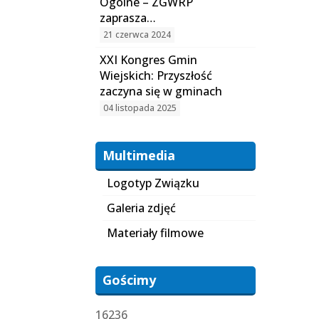
Ogólne – ZGWRP
zaprasza…
21 czerwca 2024
XXI Kongres Gmin
Wiejskich: Przyszłość
zaczyna się w gminach
04 listopada 2025
Multimedia
Logotyp Związku
Galeria zdjęć
Materiały filmowe
Gościmy
16236