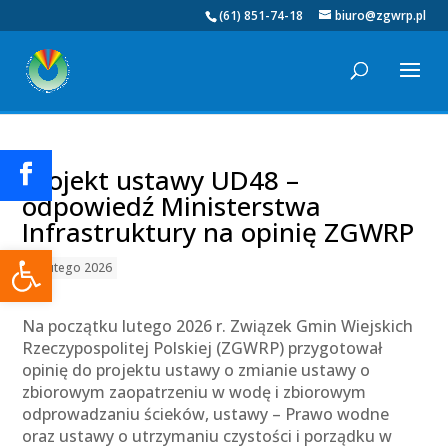
(61) 851-74-18
biuro@zgwrp.pl
Projekt ustawy UD48 –
odpowiedź Ministerstwa
Infrastruktury na opinię ZGWRP
Otwórz pasek narzędzi
20 lutego 2026
Na początku lutego 2026 r. Związek Gmin Wiejskich
Rzeczypospolitej Polskiej (ZGWRP) przygotował
opinię do projektu ustawy o zmianie ustawy o
zbiorowym zaopatrzeniu w wodę i zbiorowym
odprowadzaniu ścieków, ustawy – Prawo wodne
oraz ustawy o utrzymaniu czystości i porządku w