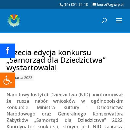
(61) 851-74-18
biuro@zgwrp.pl
Trzecia edycja konkursu
„Samorząd dla Dziedzictwa”
wystartowała!
Otwórz pasek narzędzi
22 marca 2022
Narodowy Instytut Dziedzictwa (NID) poinformował,
że rusza nabór wniosków w ogólnopolskim
konkursie Ministra Kultury i Dziedzictwa
Narodowego oraz Generalnego Konserwatora
Zabytków „Samorząd dla Dziedzictwa” 2022!
Koordynator konkursu, którym jest NID zaprasza