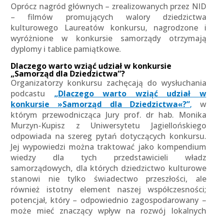
Oprócz nagród głównych – zrealizowanych przez NID
– filmów promujących walory dziedzictwa
kulturowego Laureatów konkursu, nagrodzone i
wyróżnione w konkursie samorządy otrzymają
dyplomy i tablice pamiątkowe.
Dlaczego warto wziąć udział w konkursie
„Samorząd dla Dziedzictwa”?
Organizatorzy konkursu zachęcają do wysłuchania
podcastu
„Dlaczego warto wziąć udział w
konkursie »Samorząd dla Dziedzictwa«?”
,
w
którym przewodnicząca Jury prof. dr hab. Monika
Murzyn-Kupisz z Uniwersytetu Jagiellońskiego
odpowiada na szereg pytań dotyczących konkursu.
Jej wypowiedzi można traktować jako kompendium
wiedzy dla tych przedstawicieli władz
samorządowych, dla których dziedzictwo kulturowe
stanowi nie tylko świadectwo przeszłości, ale
również istotny element naszej współczesności;
potencjał, który – odpowiednio zagospodarowany –
może mieć znaczący wpływ na rozwój lokalnych