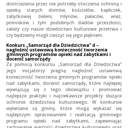
dostrzeżenia przez nie potrzeby otoczenia ochroną i
opieką starych domów, kościołów, kapliczek,
zabytkowej zieleni, młynów, pałaców, wież,
pomników i tym podobnych śladów przeszłości,
zależy czy nasze dziedzictwo kulturowe przetrwa i
czy będziemy mogli cieszyć się jego pięknem.
Konkurs
„Samorząd dla Dziedzictwa”
d –
n
agłośnić ustawową konieczność tworzenia
gminnych programów opieki nad zabytkami
i
docenić samorządy
Za pomocą konkursu „Samorząd dla Dziedzictwa”
jego inicjatorzy pragną nagłośnić ustawową
konieczność tworzenia gminnych programów opieki
nad zabytkami, docenić samorządy, które najlepiej
wywiązują się z tego obowiązku i promować
najlepsze praktyki i najciekawsze projekty służące
ochronie dziedzictwa kulturowego. W konkursie
wyłaniane są gminy, które mogą wykazać się
najlepszym opracowaniem i realizacją gminnego
programu opieki nad zabytkami, zapewniając
zachowanie wartości dziedzictwa kulturowego oraz