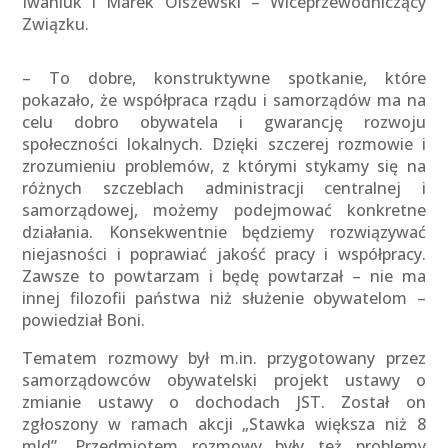
Iwaniuk i Marek Olszewski – Wiceprzewodniczący
Związku.
– To dobre, konstruktywne spotkanie, które
pokazało, że współpraca rządu i samorządów ma na
celu dobro obywatela i gwarancję rozwoju
społeczności lokalnych. Dzięki szczerej rozmowie i
zrozumieniu problemów, z którymi stykamy się na
różnych szczeblach administracji centralnej i
samorządowej, możemy podejmować konkretne
działania. Konsekwentnie będziemy rozwiązywać
niejasności i poprawiać jakość pracy i współpracy.
Zawsze to powtarzam i będę powtarzał – nie ma
innej filozofii państwa niż służenie obywatelom –
powiedział Boni.
Tematem rozmowy był m.in. przygotowany przez
samorządowców obywatelski projekt ustawy o
zmianie ustawy o dochodach JST. Został on
zgłoszony w ramach akcji „Stawka większa niż 8
mld”. Przedmiotem rozmowy były też problemy