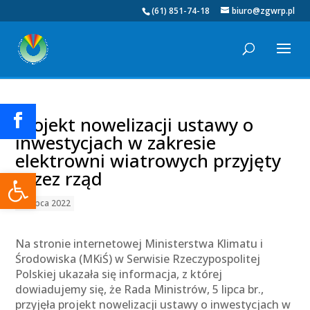
(61) 851-74-18
biuro@zgwrp.pl
Projekt nowelizacji ustawy o
inwestycjach w zakresie
elektrowni wiatrowych przyjęty
Otwórz pasek narzędzi
przez rząd
07 lipca 2022
Na stronie internetowej Ministerstwa Klimatu i
Środowiska (MKiŚ) w Serwisie Rzeczypospolitej
Polskiej ukazała się informacja, z której
dowiadujemy się, że Rada Ministrów, 5 lipca br.,
przyjęła projekt nowelizacji ustawy o inwestycjach w