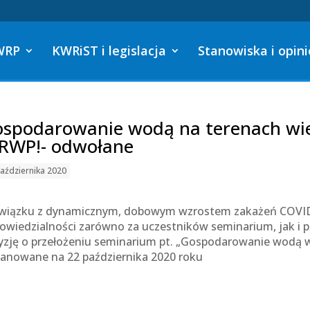
WRP
KWRiST i legislacja
Stanowiska i opini
spodarowanie wodą na terenach wie
RWP!- odwołane
aździernika 2020
wiązku z dynamicznym, dobowym wzrostem zakażeń COVID-1
owiedzialności zarówno za uczestników seminarium, jak i
yzję o przełożeniu seminarium pt. „Gospodarowanie wodą w 
lanowane na 22 października 2020 roku