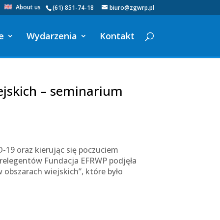
About us
(61) 851-74-18
biuro@zgwrp.pl
e
Wydarzenia
Kontakt
jskich – seminarium
9 oraz kierując się poczuciem
 prelegentów Fundacja EFRWP podjęła
obszarach wiejskich”, które było