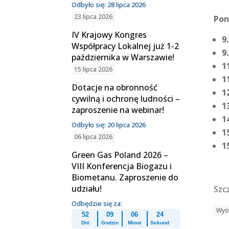
Odbyło się: 28 lipca 2026
23 lipca 2026
Pon
IV Krajowy Kongres
9
Współpracy Lokalnej już 1-2
9
października w Warszawie!
1
15 lipca 2026
1
Dotacje na obronność
1
cywilną i ochronę ludności –
1
zaproszenie na webinar!
1
Odbyło się: 20 lipca 2026
1
06 lipca 2026
1
Green Gas Poland 2026 –
VIII Konferencja Biogazu i
Biometanu. Zaproszenie do
udziału!
Szc
Odbędzie się za:
Wyśw
52
09
06
24
Dni
Godzin
Minut
Sekund