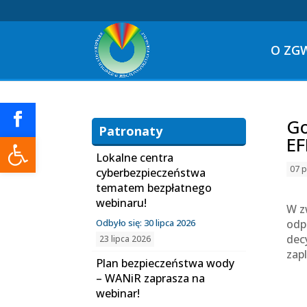
O ZG
Go
Patronaty
Otwórz pasek narzędzi
EF
Lokalne centra
07 p
cyberbezpieczeństwa
tematem bezpłatnego
webinaru!
W z
Odbyło się: 30 lipca 2026
odp
dec
23 lipca 2026
zap
Plan bezpieczeństwa wody
– WANiR zaprasza na
webinar!