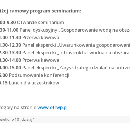
iżej ramowy program seminarium:
.00-9.30
Otwarcie seminarium
.30-11.00
Panel dyskusyjny „Gospodarowanie wodą na obsza
1.00-11.30
Przerwa kawowa
1.30-12.30
Panel ekspercki „Uwarunkowania gospodarowania
2.30-13.30
Panel ekspercki „Infrastruktur wodna na obszara
3.30-14.00
Przerwa kawowa
4.00-15.00
Panel ekspercki „Zarys strategii działań na pot
5.00
Podsumowanie konferencji
5.15
Lunch dla uczestników
zegóły na stronie
www.efrwp.pl
ietlono 10 , dzisiaj 1