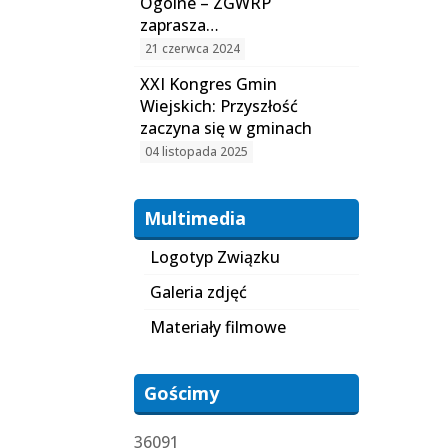
Ogólne – ZGWRP
zaprasza…
21 czerwca 2024
XXI Kongres Gmin
Wiejskich: Przyszłość
zaczyna się w gminach
04 listopada 2025
Multimedia
Logotyp Związku
Galeria zdjęć
Materiały filmowe
Gościmy
36091