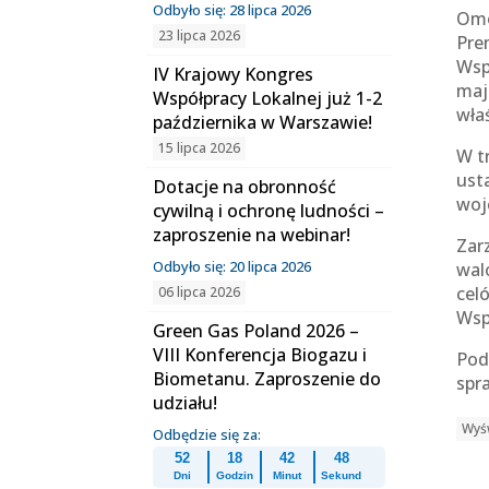
Odbyło się: 28 lipca 2026
Omó
23 lipca 2026
Pre
Wsp
IV Krajowy Kongres
maj
Współpracy Lokalnej już 1-2
wła
października w Warszawie!
15 lipca 2026
W t
usta
Dotacje na obronność
woj
cywilną i ochronę ludności –
zaproszenie na webinar!
Zar
Odbyło się: 20 lipca 2026
wal
cel
06 lipca 2026
Wsp
Green Gas Poland 2026 –
VIII Konferencja Biogazu i
Pod
Biometanu. Zaproszenie do
spr
udziału!
Wyśw
Odbędzie się za:
52
18
42
47
Dni
Godzin
Minut
Sekund