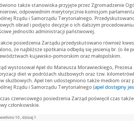
wiono także stanowiska przyjęte przez Zgromadzenie Ogól
mierowi, odpowiednim merytorycznie komisjom parlamenta
ólnej Rządu i Samorządu Terytorialnego. Przedyskutowano
owych obrad i podjęto decyzje o ich dalszym procedowaniu l
ściwe jednostki administracji państwowej.
rakcie posiedzenia Zarządu przedyskutowano również kwesti
lono, że najbliższe spotkania odbędą się jesienią br. (o ile
ewództwach kujawsko-pomorskim oraz małopolskim.
ząd wystosował Apel do Mateusza Morawieckiego, Prezesa R
oryzacji diet w podróżach służbowych oraz tzw. kilometró
ów służbowych. Apel ten udostępniono także mediom oraz 
ólnej Rządu i Samorządu Terytorialnego (
apel dostępny jes
czas czerwcowego posiedzenia Zarząd poświęcił czas także 
awy członkowskie.
ietlono 10 , dzisiaj 1