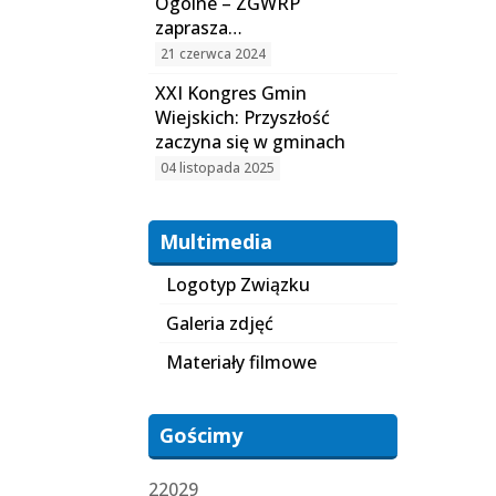
Ogólne – ZGWRP
zaprasza…
21 czerwca 2024
XXI Kongres Gmin
Wiejskich: Przyszłość
zaczyna się w gminach
04 listopada 2025
Multimedia
Logotyp Związku
Galeria zdjęć
Materiały filmowe
Gościmy
22029