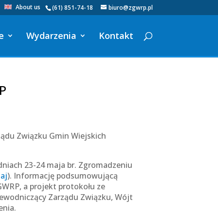
About us
(61) 851-74-18
biuro@zgwrp.pl
e
Wydarzenia
Kontakt
P
rządu Związku Gmin Wiejskich
dniach 23-24 maja br. Zgromadzeniu
aj
). Informację podsumowującą
GWRP, a projekt protokołu ze
zewodniczący Zarządu Związku, Wójt
enia.