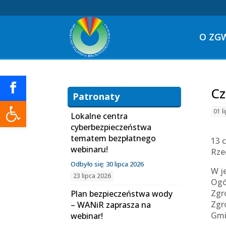
O ZG
Cz
Patronaty
Otwórz pasek narzędzi
01 l
Lokalne centra
cyberbezpieczeństwa
tematem bezpłatnego
13 
webinaru!
Rze
Odbyło się: 30 lipca 2026
W j
23 lipca 2026
Ogó
Zgr
Plan bezpieczeństwa wody
Zgr
– WANiR zaprasza na
Gmi
webinar!