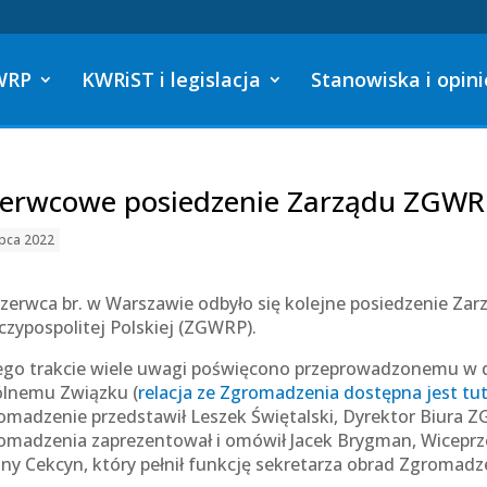
WRP
KWRiST i legislacja
Stanowiska i opini
erwcowe posiedzenie Zarządu ZGWR
ipca 2022
czerwca br. w Warszawie odbyło się kolejne posiedzenie Za
czypospolitej Polskiej (ZGWRP).
ego trakcie wiele uwagi poświęcono przeprowadzonemu w 
lnemu Związku (
relacja ze Zgromadzenia dostępna jest tut
omadzenie przedstawił Leszek Świętalski, Dyrektor Biura Z
omadzenia zaprezentował i omówił Jacek Brygman, Wicepr
ny Cekcyn, który pełnił funkcję sekretarza obrad Zgromadz