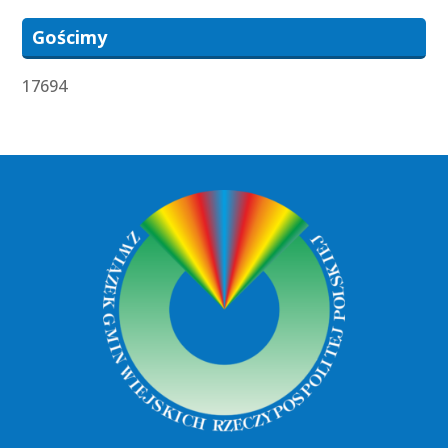
Gościmy
17694