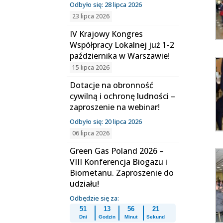
Odbyło się: 28 lipca 2026
23 lipca 2026
IV Krajowy Kongres
Współpracy Lokalnej już 1-2
października w Warszawie!
15 lipca 2026
Dotacje na obronność
cywilną i ochronę ludności –
zaproszenie na webinar!
Odbyło się: 20 lipca 2026
06 lipca 2026
Green Gas Poland 2026 –
VIII Konferencja Biogazu i
Biometanu. Zaproszenie do
udziału!
Odbędzie się za:
51
13
56
19
Dni
Godzin
Minut
Sekund