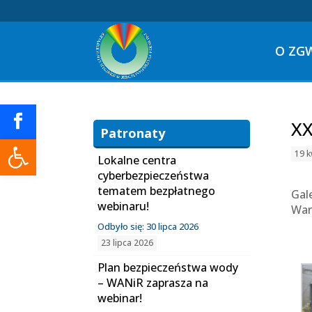
O ZG
XX
Patronaty
Otwórz pasek narzędzi
19 k
Lokalne centra
cyberbezpieczeństwa
tematem bezpłatnego
Gal
webinaru!
War
Odbyło się: 30 lipca 2026
23 lipca 2026
Plan bezpieczeństwa wody
– WANiR zaprasza na
webinar!