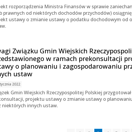
jekt rozporządzenia Ministra Finansów w sprawie zaniech
b prawnych od niektórych dochodów przychodów) osiągnięt
jekt ustawy o zmianie ustawy o podatku dochodowym od os
aw.
agi Związku Gmin Wiejskich Rzeczypospolit
zedstawionego w ramach prekonsultacji pr
tawy o planowaniu i zagospodarowaniu pr
nych ustaw
tycznia 2022
ązek Gmin Wiejskich Rzeczypospolitej Polskiej przygotowa
konsultacji, projektu ustawy o zmianie ustawy o planowan
z niektórych innych ustaw.