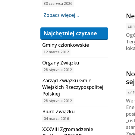
30 czerwca 2026
Ne
Zobacz więcej...
28 
Najchętniej czytane
Ogó
Ter
Gminy członkowskie
lok
12 marca 2012
Organy Związku
28 stycznia 2012
No
se
Zarząd Związku Gmin
Wiejskich Rzeczypospolitej
27 s
Polskiej
We 
28 stycznia 2012
Ene
Biuro Związku
pos
04 marca 2016
„us
sta
XXXVIII Zgromadzenie
Zwi