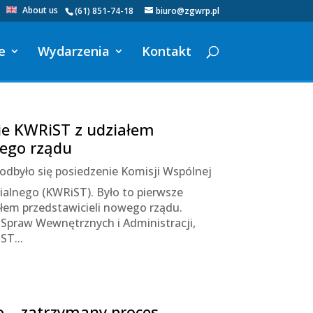
About us
(61) 851-74-18
biuro@zgwrp.pl
e
Wydarzenia
Kontakt
ie KWRiST z udziałem
wego rządu
. odbyło się posiedzenie Komisji Wspólnej
alnego (KWRiST). Było to pierwsze
ałem przedstawicieli nowego rządu.
r Spraw Wewnętrznych i Administracji,
ST...
o – zatrzymany proces