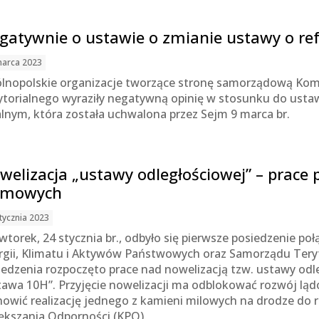
gatywnie o ustawie o zmianie ustawy o r
marca 2023
lnopolskie organizacje tworzące stronę samorządową Komi
ytorialnego wyraziły negatywną opinię w stosunku do usta
alnym, która została uchwalona przez Sejm 9 marca br.
welizacja „ustawy odległościowej” – prace
jmowych
tycznia 2023
wtorek, 24 stycznia br., odbyło się pierwsze posiedzenie p
rgii, Klimatu i Aktywów Państwowych oraz Samorządu Teryto
iedzenia rozpoczęto prace nad nowelizacją tzw. ustawy odle
tawa 10H”. Przyjęcie nowelizacji ma odblokować rozwój ląd
nowić realizację jednego z kamieni milowych na drodze do 
ększania Odporności (KPO).