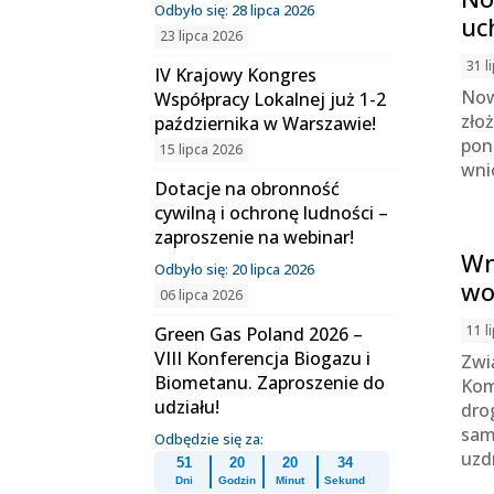
Odbyło się: 28 lipca 2026
uc
23 lipca 2026
31 l
IV Krajowy Kongres
Now
Współpracy Lokalnej już 1-2
zło
października w Warszawie!
pon
15 lipca 2026
wni
Dotacje na obronność
cywilną i ochronę ludności –
zaproszenie na webinar!
Wn
Odbyło się: 20 lipca 2026
wo
06 lipca 2026
11 l
Green Gas Poland 2026 –
VIII Konferencja Biogazu i
Zwi
Biometanu. Zaproszenie do
Kom
udziału!
dro
sam
Odbędzie się za:
uzd
51
20
20
34
Dni
Godzin
Minut
Sekund