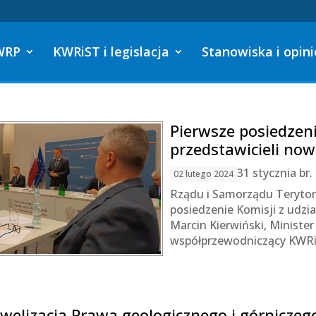
WRP
KWRiST i legislacja
Stanowiska i opini
Pierwsze posiedzen
przedstawicieli no
31 stycznia br
02 lutego 2024
Rządu i Samorządu Terytori
posiedzenie Komisji z udzi
Marcin Kierwiński, Ministe
współprzewodniczący KWRi
welizacja Prawa geologicznego i górniczeg