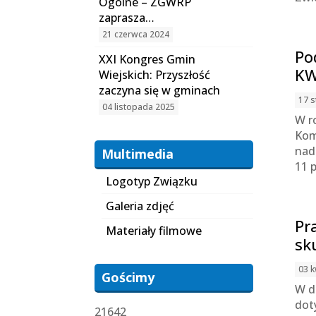
Ogólne – ZGWRP
zaprasza…
21 czerwca 2024
Po
XXI Kongres Gmin
KW
Wiejskich: Przyszłość
zaczyna się w gminach
17 s
04 listopada 2025
W r
Kom
nad
Multimedia
11 
Logotyp Związku
Galeria zdjęć
Pr
Materiały filmowe
sk
03 k
Gościmy
W d
dot
21642