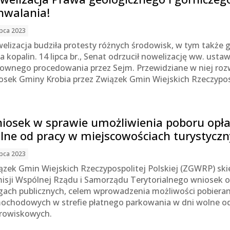
hwalania!
ipca 2023
elizacja budziła protesty różnych środowisk, w tym także g
ża kopalin. 14 lipca br., Senat odrzucił nowelizację ww. ust
ownego procedowania przez Sejm. Przewidziane w niej roz
osek Gminy Krobia przez Związek Gmin Wiejskich Rzeczyposp
iosek w sprawie umożliwienia poboru opła
lne od pracy w miejscowościach turystycz
ipca 2023
ązek Gmin Wiejskich Rzeczypospolitej Polskiej (ZGWRP) skie
isji Wspólnej Rządu i Samorządu Terytorialnego wniosek o 
gach publicznych, celem wprowadzenia możliwości pobieran
ochodowych w strefie płatnego parkowania w dni wolne od
rowiskowych.