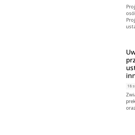
Pro
osó
Pro
ust
Uw
pr
us
in
18 s
Zwi
pre
ora