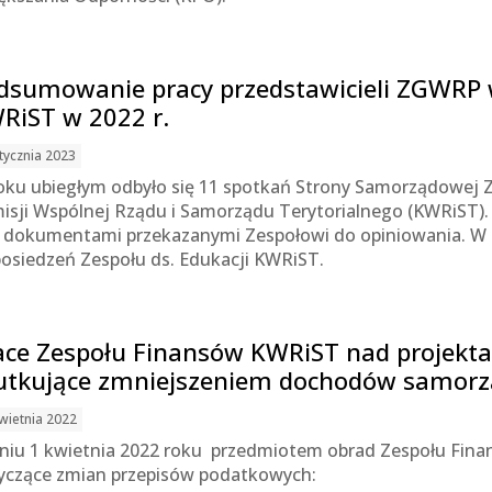
dsumowanie pracy przedstawicieli ZGWRP w
RiST w 2022 r.
tycznia 2023
oku ubiegłym odbyło się 11 spotkań Strony Samorządowej Zes
isji Wspólnej Rządu i Samorządu Terytorialnego (KWRiST). B
 dokumentami przekazanymi Zespołowi do opiniowania. W 2
posiedzeń Zespołu ds. Edukacji KWRiST.
ace Zespołu Finansów KWRiST nad projekt
utkujące zmniejszeniem dochodów samor
wietnia 2022
niu 1 kwietnia 2022 roku przedmiotem obrad Zespołu Fina
yczące zmian przepisów podatkowych: