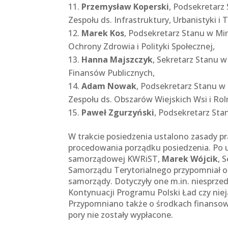
Przemysław Koperski
, Podsekretarz
Zespołu ds. Infrastruktury, Urbanistyki i 
Marek Kos
, Podsekretarz Stanu w Mi
Ochrony Zdrowia i Polityki Społecznej,
Hanna Majszczyk
, Sekretarz Stanu 
Finansów Publicznych,
Adam Nowak
, Podsekretarz Stanu w
Zespołu ds. Obszarów Wiejskich Wsi i Rol
Paweł Zgurzyński
, Podsekretarz Stan
W trakcie posiedzenia ustalono zasady p
procedowania porządku posiedzenia. Po 
samorządowej KWRiST,
Marek Wójcik
, 
Samorządu Terytorialnego przypomniał o 
samorządy. Dotyczyły one m.in. niesprz
Kontynuacji Programu Polski Ład czy nie
Przypomniano także o środkach finansow
pory nie zostały wypłacone.