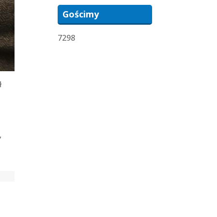
Gościmy
7298
ł
,