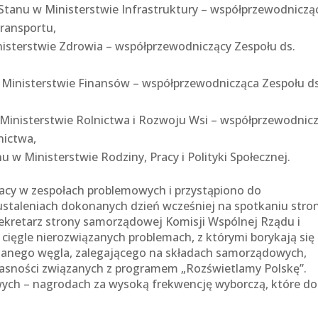
 Stanu w Ministerstwie Infrastruktury – współprzewodniczą
Transportu,
nisterstwie Zdrowia – współprzewodniczący Zespołu ds.
w Ministerstwie Finansów – współprzewodnicząca Zespołu ds
 Ministerstwie Rolnictwa i Rozwoju Wsi – współprzewodnic
nictwa,
u w Ministerstwie Rodziny, Pracy i Polityki Społecznej.
racy w zespołach problemowych i przystąpiono do
ustaleniach dokonanych dzień wcześniej na spotkaniu stro
Sekretarz strony samorządowej Komisji Wspólnej Rządu i
cięgle nierozwiązanych problemach, z którymi borykają się
edanego węgla, zalegającego na składach samorządowych,
jasności związanych z programem „Rozświetlamy Polskę”.
ych – nagrodach za wysoką frekwencję wyborczą, które do