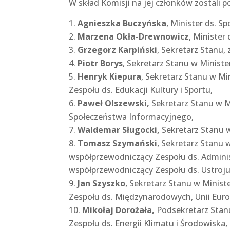
W skład Komisji na jej członków zostali p
Agnieszka Buczyńska
, Minister ds. 
Marzena Okła-Drewnowicz
, Minister 
Grzegorz Karpiński
, Sekretarz Stanu,
Piotr Borys
, Sekretarz Stanu w Ministe
Henryk Kiepura
, Sekretarz Stanu w M
Zespołu ds. Edukacji Kultury i Sportu,
Paweł Olszewski,
Sekretarz Stanu w M
Społeczeństwa Informacyjnego,
Waldemar Sługocki,
Sekretarz Stanu w
Tomasz Szymański
, Sekretarz Stanu 
współprzewodniczący Zespołu ds. Administ
współprzewodniczący Zespołu ds. Ustroju
Jan Szyszko
, Sekretarz Stanu w Minist
Zespołu ds. Międzynarodowych, Unii Europe
Mikołaj Dorożała,
Podsekretarz Stanu
Zespołu ds. Energii Klimatu i Środowiska,