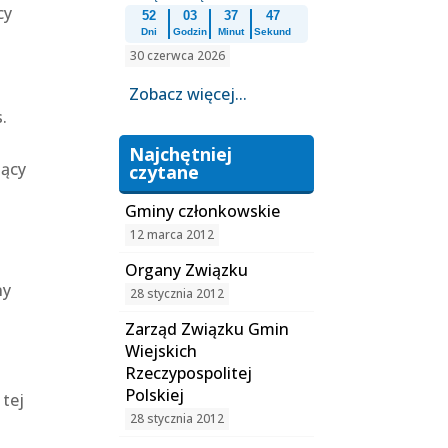
cy
52
03
37
47
Dni
Godzin
Minut
Sekund
30 czerwca 2026
Zobacz więcej...
.
Najchętniej
zący
czytane
Gminy członkowskie
12 marca 2012
Organy Związku
ny
28 stycznia 2012
Zarząd Związku Gmin
Wiejskich
Rzeczypospolitej
Polskiej
 tej
28 stycznia 2012