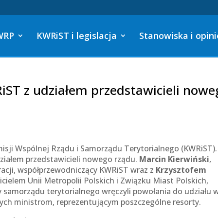
WRP
KWRiST i legislacja
Stanowiska i opini
iST z udziałem przedstawicieli nowe
omisji Wspólnej Rządu i Samorządu Terytorialnego (KWRiST).
działem przedstawicieli nowego rządu.
Marcin Kierwiński
,
racji, współprzewodniczący KWRiST wraz z
Krzysztofem
cielem Unii Metropolii Polskich i Związku Miast Polskich,
samorządu terytorialnego wręczyli powołania do udziału 
zych ministrom, reprezentującym poszczególne resorty.