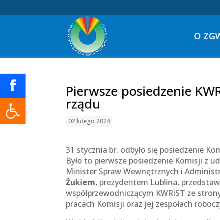
O ZG
Pierwsze posiedzenie KWR
Otwórz pasek narzędzi
rządu
02 lutego 2024
31 stycznia br. odbyło się posiedzenie K
Było to pierwsze posiedzenie Komisji z u
Minister Spraw Wewnętrznych i Administ
Żukiem
, prezydentem Lublina, przedstawi
współprzewodniczącym KWRiST ze strony 
pracach Komisji oraz jej zespołach roboc