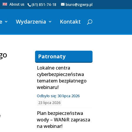
About us
(61) 851-74-18
biuro@zgwrp.pl
e
Wydarzenia
Kontakt
go
Patronaty
Lokalne centra
cyberbezpieczeństwa
tematem bezpłatnego
webinaru!
Odbyło się: 30 lipca 2026
23 lipca 2026
Plan bezpieczeństwa
w
wody – WANiR zaprasza
na webinar!