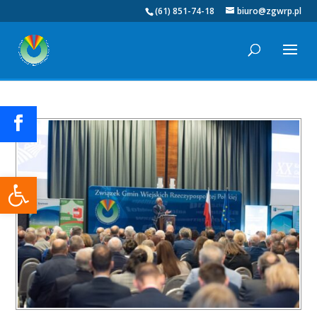
(61) 851-74-18
biuro@zgwrp.pl
Otwórz pasek narzędzi