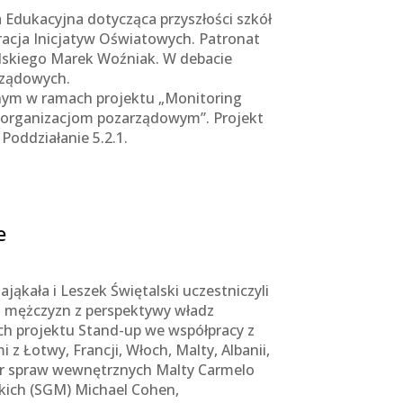
a Edukacyjna dotycząca przyszłości szkół
racja Inicjatyw Oświatowych. Patronat
skiego Marek Woźniak. W debacie
rządowych.
nym w ramach projektu „Monitoring
ją organizacjom pozarządowym”. Projekt
Poddziałanie 5.2.1.
e
jąkała i Leszek Świętalski uczestniczyli
 i mężczyzn z perspektywy władz
h projektu Stand-up we współpracy z
 Łotwy, Francji, Włoch, Malty, Albanii,
ster spraw wewnętrznych Malty Carmelo
kich (SGM) Michael Cohen,