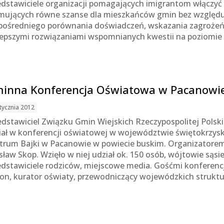
edstawiciele organizacji pomagających imigrantom włączyć s
mujących równe szanse dla mieszkańców gmin bez względu n
pośredniego porównania doświadczeń, wskazania zagrożeń 
lepszymi rozwiązaniami wspomnianych kwestii na poziomie
inna Konferencja Oświatowa w Pacanowi
tycznia 2012
edstawiciel Związku Gmin Wiejskich Rzeczypospolitej Polski
iał w konferencji oświatowej w województwie świętokrzysk
trum Bajki w Pacanowie w powiecie buskim. Organizatorem
sław Skop. Wzięło w niej udział ok. 150 osób, wójtowie sąsi
edstawiciele rodziców, miejscowe media. Gośćmi konferencji
ion, kurator oświaty, przewodniczący wojewódzkich strukt