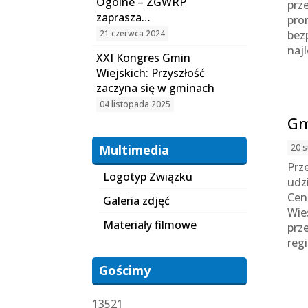
Ogólne – ZGWRP
prz
zaprasza…
pro
21 czerwca 2024
bez
naj
XXI Kongres Gmin
Wiejskich: Przyszłość
zaczyna się w gminach
04 listopada 2025
Gm
Multimedia
20 s
Prz
Logotyp Związku
udz
Cen
Galeria zdjęć
Wie
Materiały filmowe
prz
reg
Gościmy
13521