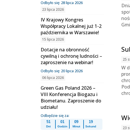
Odbyło się: 28 lipca 2026
Dni
23 lipca 2026
spo
noś
IV Krajowy Kongres
Gmi
Współpracy Lokalnej już 1-2
października w Warszawie!
15 lipca 2026
Su
Dotacje na obronność
cywilną i ochronę ludności –
25 s
zaproszenie na webinar!
W d
Odbyło się: 20 lipca 2026
pro
06 lipca 2026
chr
Pod
Green Gas Poland 2026 –
chr
VIII Konferencja Biogazu i
Biometanu. Zaproszenie do
udziału!
Odbędzie się za:
Wi
51
01
09
18
Dni
Godzin
Minut
Sekund
23 s