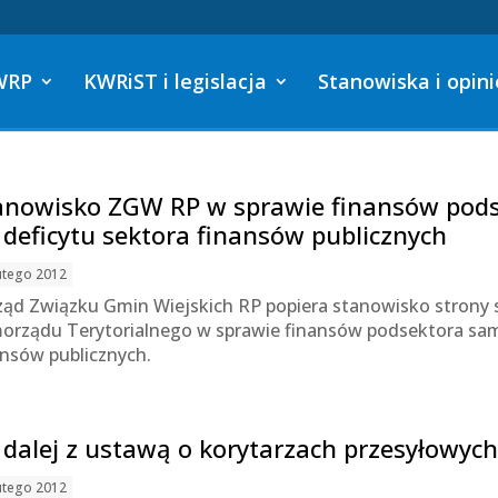
WRP
KWRiST i legislacja
Stanowiska i opini
anowisko ZGW RP w sprawie finansów pod
e deficytu sektora finansów publicznych
utego 2012
ząd Związku Gmin Wiejskich RP popiera stanowisko strony
orządu Terytorialnego w sprawie finansów podsektora sam
ansów publicznych.
 dalej z ustawą o korytarzach przesyłowych
utego 2012