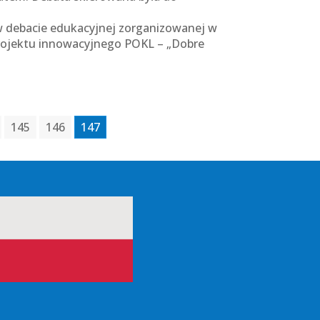
w debacie edukacyjnej zorganizowanej w
projektu innowacyjnego POKL – „Dobre
145
146
147