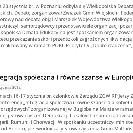
a 20 stycznia br. w Poznaniu odbyła się Wielkopolska Debat
jskich. Debatę zorganizował Związek Gmin Wiejskich i Fede
orowy nad debatą objął Marszałek Województwa Wielkopol
estniczyli samorządowcy i przedstawiciele organizacji poza
lkopolska Debata Edukacyjna jest spotkaniem organizowa
cesu przekazania szkół i przedszkoli zagrożonych likwidac
t realizowany w ramach POKL Priorytet V „Dobre rządzenie”, 
tegracja społeczna i równe szanse w Europi
tycznia 2012
niach 16-17 stycznia br. członkowie Zarządu ZGW RP Jerzy Za
onferencji „Integracja społeczna i równe szanse dla kobiet
orządowych” zorganizowanej w Bugibba na Malcie w ramac
ncją Stowarzyszeń Demokracji Lokalnych i samorządowcami z
garii, Rumunii i Chorwacji. W spotkaniu uczestniczył mini
fud Bonnici, przewodniczący Stowarzyszenia Gmin Maltańs