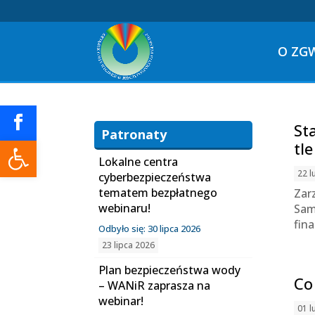
O ZG
St
Patronaty
Otwórz pasek narzędzi
tl
Lokalne centra
22 l
cyberbezpieczeństwa
tematem bezpłatnego
Zar
webinaru!
Sam
fin
Odbyło się: 30 lipca 2026
23 lipca 2026
Plan bezpieczeństwa wody
Co
– WANiR zaprasza na
webinar!
01 l