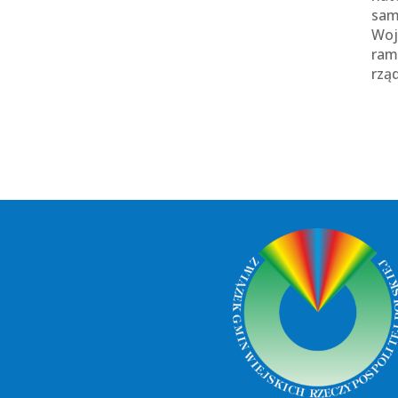
sam
Woj
ram
rzą