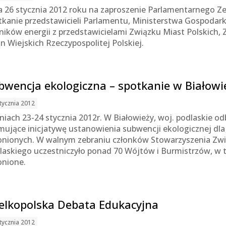
a 26 stycznia 2012 roku na zaproszenie Parlamentarnego Zes
tkanie przedstawicieli Parlamentu, Ministerstwa Gospodark
ników energii z przedstawicielami Związku Miast Polskich,
n Wiejskich Rzeczypospolitej Polskiej.
bwencja ekologiczna – spotkanie w Białowi
tycznia 2012
niach 23-24 stycznia 2012r. W Białowieży, woj. podlaskie od
mujące inicjatywę ustanowienia subwencji ekologicznej d
onionych. W walnym zebraniu członków Stowarzyszenia Z
laskiego uczestniczyło ponad 70 Wójtów i Burmistrzów, w 
onione.
elkopolska Debata Edukacyjna
tycznia 2012