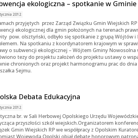
bwencja ekologiczna – spotkanie w Gminie
tycznia 2012
amach przyjętych przez Zarząd Związku Gmin Wiejskich RP p
wencji ekologicznej dla gmin położonych na terenach prawn
ity pow. olsztyński, odbyło się spotkanie z grupą Wójtów
blemem. Na spotkaniu z koordynatorem krajowym w sprawi
awy o subwencji ekologicznej – Wójtem Gminy Nowosolna 
wiono tezy do projektu założeń do projektu ustawy o wsp
wnie chronionych oraz projekt harmonogramu prac do dnia 
szałka Sejmu.
olska Debata Edukacyjna
tycznia 2012
styczna br. w Sali Herbowej Opolskiego Urzędu Wojewódzki
ycząca przyszłości szkół wiejskich.Organizatorem konferenc
ązek Gmin Wiejskich RP we współpracy z Opolskim Kurator
omiast Wojewoda Opolski objął debatę honorowym patrona