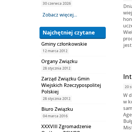
30 czerwca 2026
Dni
wie
Zobacz więcej...
hon
ucz
Najchętniej czytane
Wie
pro
Gminy członkowskie
jes
12 marca 2012
Organy Związku
28 stycznia 2012
In
Zarząd Związku Gmin
Wiejskich Rzeczypospolitej
20 s
Polskiej
W d
28 stycznia 2012
w k
sam
Biuro Związku
Age
04 marca 2016
Buł
XXXVIII Zgromadzenie
Mis