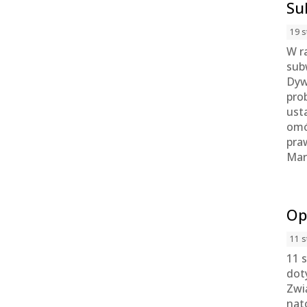
Su
19 s
W r
sub
Dyw
pro
ust
omó
pra
Mar
Op
11 s
11 
dot
Zwi
nat