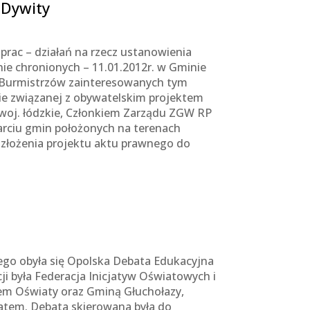
 Dywity
rac – działań na rzecz ustanowienia
ie chronionych – 11.01.2012r. w Gminie
 i Burmistrzów zainteresowanych tym
e związanej z obywatelskim projektem
woj. łódzkie, Członkiem Zarządu ZGW RP
arciu gmin położonych na terenach
złożenia projektu aktu prawnego do
ego obyła się Opolska Debata Edukacyjna
ji była Federacja Inicjatyw Oświatowych i
em Oświaty oraz Gminą Głuchołazy,
tem. Debata skierowana była do