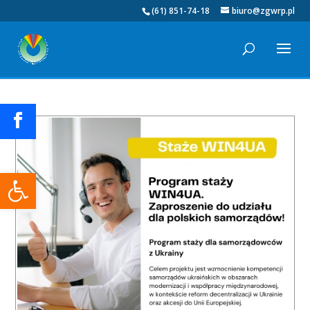
(61) 851-74-18
biuro@zgwrp.pl
Otwórz pasek narzędzi