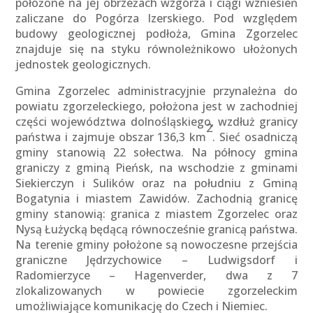
położone na jej obrzeżach wzgórza i ciągi wzniesień
zaliczane do Pogórza Izerskiego. Pod względem
budowy geologicznej podłoża, Gmina Zgorzelec
znajduje się na styku równoleżnikowo ułożonych
jednostek geologicznych.
Gmina Zgorzelec administracyjnie przynależna do
powiatu zgorzeleckiego, położona jest w zachodniej
części województwa dolnośląskiego, wzdłuż granicy
2
państwa i zajmuje obszar 136,3 km
. Sieć osadniczą
gminy stanowią 22 sołectwa. Na północy gmina
graniczy z gminą Pieńsk, na wschodzie z gminami
Siekierczyn i Sulików oraz na południu z Gminą
Bogatynia i miastem Zawidów. Zachodnią granicę
gminy stanowią: granica z miastem Zgorzelec oraz
Nysą Łużycką będącą równocześnie granicą państwa.
Na terenie gminy położone są nowoczesne przejścia
graniczne Jędrzychowice – Ludwigsdorf i
Radomierzyce – Hagenverder, dwa z 7
zlokalizowanych w powiecie zgorzeleckim
umożliwiające komunikację do Czech i Niemiec.