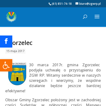
(61) 851-74-18
biuro@zgwrp.pl
Zgorzelec
15 maja 2017
Otwórz pasek narzędzi
30 marca 2017r. gmina Zgorzelec
podjęła uchwałę o przystąpieniu do
ZGW RP. Witamy serdecznie w naszych
szeregach i wierzymy, że wspólne
działanie będzie jeszcze bardziej
efektywne!
Obszar Gminy Zgorzelec położony jest w zachodniej
części Sudetów, w północnej części Masywu