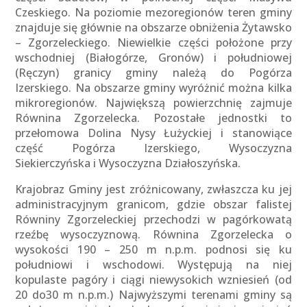
Czeskiego. Na poziomie mezoregionów teren gminy
znajduje się głównie na obszarze obniżenia Żytawsko
– Zgorzeleckiego. Niewielkie części położone przy
wschodniej (Białogórze, Gronów) i południowej
(Ręczyn) granicy gminy należą do Pogórza
Izerskiego. Na obszarze gminy wyróżnić można kilka
mikroregionów. Największą powierzchnię zajmuje
Równina Zgorzelecka. Pozostałe jednostki to
przełomowa Dolina Nysy Łużyckiej i stanowiące
część Pogórza Izerskiego, Wysoczyzna
Siekierczyńska i Wysoczyzna Działoszyńska.
Krajobraz Gminy jest zróżnicowany, zwłaszcza ku jej
administracyjnym granicom, gdzie obszar falistej
Równiny Zgorzeleckiej przechodzi w pagórkowatą
rzeźbę wysoczyznową. Równina Zgorzelecka o
wysokości 190 – 250 m n.p.m. podnosi się ku
południowi i wschodowi. Występują na niej
kopulaste pagóry i ciągi niewysokich wzniesień (od
20 do30 m n.p.m.) Najwyższymi terenami gminy są