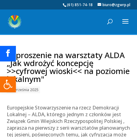
(61) 851-74-18
biuro@zgwrp.pl
Zaproszenie na warsztaty ALDA
„Jak wdrożyć koncepcję
>>cyfrowej wioski<< na poziomie
Otwórz pasek narzędzi
lokalnym"
18 września 2025
Europejskie Stowarzyszenie na rzecz Demokracji
Lokalnej – ALDA, którego jednym z członków jest
Związek Gmin Wiejskich Rzeczypospolitej Polskiej ,
zaprasza na pierwszy z serii warsztatów planowanych
tej jesieni, poświęconych temu, jak cyfryzacja może