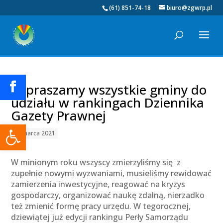
(61) 851-74-18
biuro@zgwrp.pl
Zapraszamy wszystkie gminy do
udziału w rankingach Dziennika
Gazety Prawnej
Otwórz pasek narzędzi
04 marca 2021
W minionym roku wszyscy zmierzyliśmy się z
zupełnie nowymi wyzwaniami, musieliśmy rewidować
zamierzenia inwestycyjne, reagować na kryzys
gospodarczy, organizować naukę zdalną, nierzadko
też zmienić formę pracy urzędu. W tegorocznej,
dziewiątej już edycji rankingu Perły Samorządu