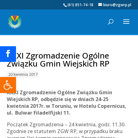
(61) 851-74-18
biuro@zgwrp.pl
XXXI Zgromadzenie Ogólne
Związku Gmin Wiejskich RP
20 kwietnia 2017
Otwórz pasek narzędzi
XXXI Zgromadzenie Ogólne Związku Gmin
Wiejskich RP, odbędzie się w dniach 24-25
kwietnia 2017r. w Toruniu, w Hotelu Copernicus,
ul. Bulwar Filadelfijski 11.
Początek Zgromadzenia – 24 kwietnia, godz. 11.30.
Zgodnie ze statutem ZGW RP, w przypadku braku