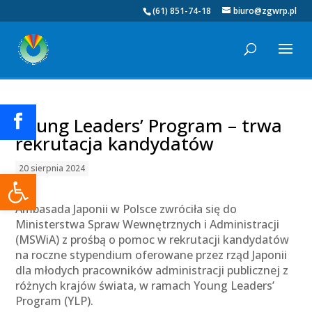
(61) 851-74-18
biuro@zgwrp.pl
Young Leaders’ Program – trwa
rekrutacja kandydatów
20 sierpnia 2024
Otwórz pasek narzędzi
Ambasada Japonii w Polsce zwróciła się do
Ministerstwa Spraw Wewnętrznych i Administracji
(MSWiA) z prośbą o pomoc w rekrutacji kandydatów
na roczne stypendium oferowane przez rząd Japonii
dla młodych pracowników administracji publicznej z
różnych krajów świata, w ramach Young Leaders’
Program (YLP).