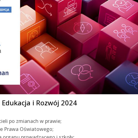
 Edukacja i Rozwój 2024
eli po zmianach w prawie;
tle Prawa Oświatowego;
a organu prowadzącego i szkoły;