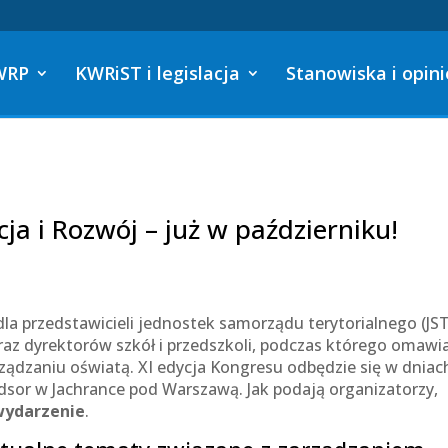
WRP
KWRiST i legislacja
Stanowiska i opini
ja i Rozwój – już w październiku!
la przedstawicieli jednostek samorządu terytorialnego (JST
az dyrektorów szkół i przedszkoli, podczas którego omawi
ządzaniu oświatą. XI edycja Kongresu odbędzie się w dniac
dsor w Jachrance pod Warszawą. Jak podają organizatorzy,
 wydarzenie
.