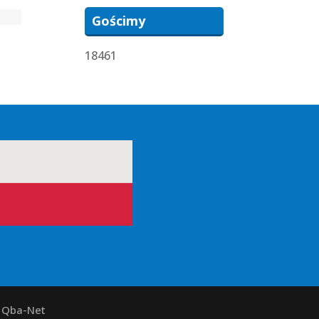
Gościmy
18461
y Qba-Net