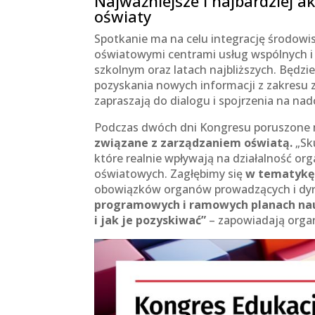
Najważniejsze i najbardziej 
oświaty
Spotkanie ma na celu integrację środowi
oświatowymi centrami usług wspólnych i
szkolnym oraz latach najbliższych. Będzi
pozyskania nowych informacji z zakresu z
zapraszają do dialogu i spojrzenia na n
Podczas dwóch dni Kongresu poruszone m
związane z zarządzaniem oświatą.
„Sk
które realnie wpływają na działalność o
oświatowych. Zagłębimy się
w tematykę
obowiązków organów prowadzących i dy
programowych i ramowych planach na
i jak je pozyskiwać”
– zapowiadają orga