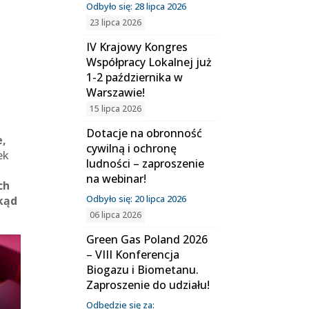
Odbyło się: 28 lipca 2026
23 lipca 2026
IV Krajowy Kongres
Współpracy Lokalnej już
1-2 października w
Warszawie!
15 lipca 2026
Dotacje na obronność
e,
cywilną i ochronę
ek
ludności – zaproszenie
na webinar!
ch
Odbyło się: 20 lipca 2026
skąd
06 lipca 2026
Green Gas Poland 2026
– VIII Konferencja
Biogazu i Biometanu.
Zaproszenie do udziału!
Odbędzie się za: