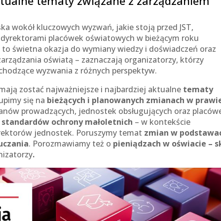
aktualne tematy związane z zarządzaniem
ska wokół kluczowych wyzwań, jakie stoją przed JST,
 dyrektorami placówek oświatowych w bieżącym roku
e to świetna okazja do wymiany wiedzy i doświadczeń oraz
arządzania oświatą – zaznaczają organizatorzy, którzy
adchodzące wyzwania z różnych perspektyw.
ają zostać najważniejsze i najbardziej aktualne
tematy
upimy się na
bieżących i planowanych zmianach w prawi
rganów prowadzących, jednostek obsługujących oraz placów
 standardów ochrony małoletnich
– w kontekście
rektorów jednostek. Poruszymy temat
zmian w podstawa
uczania
. Porozmawiamy też o
pieniądzach w oświacie – 
nizatorzy
.