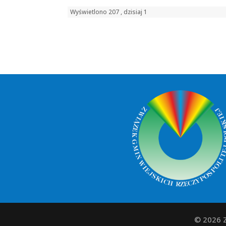
Wyświetlono 207 , dzisiaj 1
© 2026 Z