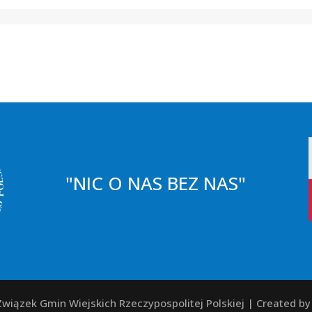
"NIC O NAS BEZ NAS"
wiązek Gmin Wiejskich Rzeczypospolitej Polskiej | Created b