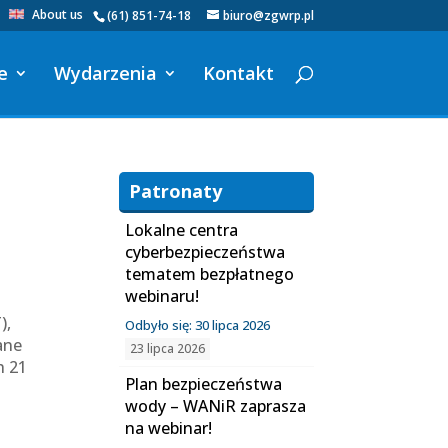
About us
(61) 851-74-18
biuro@zgwrp.pl
e
Wydarzenia
Kontakt
Patronaty
Lokalne centra
cyberbezpieczeństwa
tematem bezpłatnego
webinaru!
),
Odbyło się: 30 lipca 2026
ane
23 lipca 2026
h 21
Plan bezpieczeństwa
wody – WANiR zaprasza
na webinar!