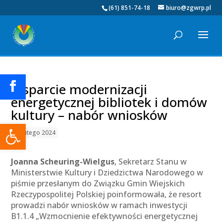
(61) 851-74-18
biuro@zgwrp.pl
Wsparcie modernizacji
energetycznej bibliotek i domów
kultury – nabór wniosków
Otwórz pasek narzędzi
23 lutego 2024
Joanna Scheuring-Wielgus
, Sekretarz Stanu w
Ministerstwie Kultury i Dziedzictwa Narodowego w
piśmie przesłanym do Związku Gmin Wiejskich
Rzeczypospolitej Polskiej poinformowała, że resort
prowadzi nabór wniosków w ramach inwestycji
B1.1.4 „Wzmocnienie efektywności energetycznej