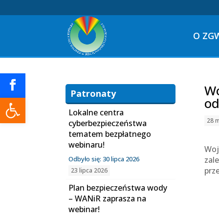
O ZG
Wo
Patronaty
Otwórz pasek narzędzi
od
Lokalne centra
28 
cyberbezpieczeństwa
tematem bezpłatnego
webinaru!
Woj
Odbyło się: 30 lipca 2026
zal
prz
23 lipca 2026
Plan bezpieczeństwa wody
– WANiR zaprasza na
webinar!