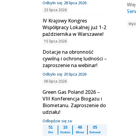
Odbyło się: 28 lipca 2026
Wię
23 lipca 2026
Ser
IV Krajowy Kongres
Wyśw
Współpracy Lokalnej już 1-2
października w Warszawie!
15 lipca 2026
Dotacje na obronność
cywilną i ochronę ludności –
zaproszenie na webinar!
Odbyło się: 20 lipca 2026
06 lipca 2026
Green Gas Poland 2026 –
VIII Konferencja Biogazu i
Biometanu. Zaproszenie do
udziału!
Odbędzie się za:
51
10
48
05
Dni
Godzin
Minut
Sekund