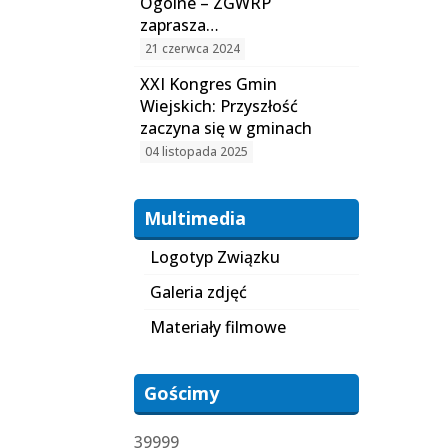
Ogólne – ZGWRP
zaprasza…
21 czerwca 2024
XXI Kongres Gmin
Wiejskich: Przyszłość
zaczyna się w gminach
04 listopada 2025
Multimedia
Logotyp Związku
Galeria zdjęć
Materiały filmowe
Gościmy
39999