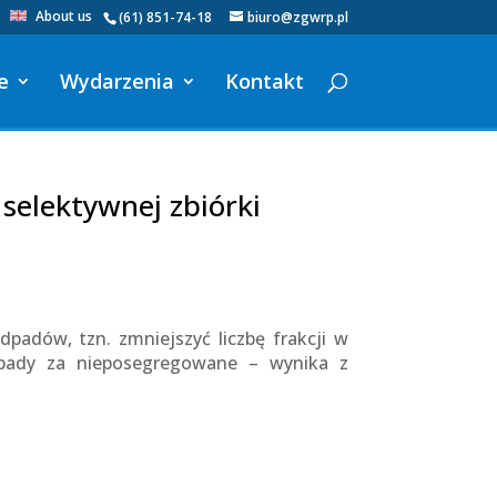
About us
(61) 851-74-18
biuro@zgwrp.pl
e
Wydarzenia
Kontakt
selektywnej zbiórki
padów, tzn. zmniejszyć liczbę frakcji w
dpady za nieposegregowane – wynika z