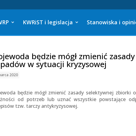
WRP
KWRiST i legislacja
Stanowiska i opini
jewoda będzie mógł zmienić zasady 
padów w sytuacji kryzysowej
marca 2020
ewoda będzie mógł zmienić zasady selektywnej zbiorki od
eżności od potrzeb lub uznać wszystkie powstające o
episów tzw. tarczy antykryzysowej.