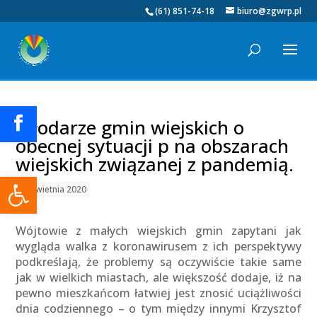
(61) 851-74-18
biuro@zgwrp.pl
Włodarze gmin wiejskich o
obecnej sytuacji p na obszarach
wiejskich związanej z pandemią.
Otwórz pasek narzędzi
01 kwietnia 2020
Wójtowie z małych wiejskich gmin zapytani jak
wygląda walka z koronawirusem z ich perspektywy
podkreślają, że problemy są oczywiście takie same
jak w wielkich miastach, ale większość dodaje, iż na
pewno mieszkańcom łatwiej jest znosić uciążliwości
dnia codziennego – o tym między innymi Krzysztof