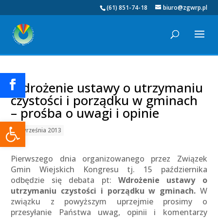
(61) 851-74-18
biuro@zgwrp.pl
Wdrożenie ustawy o utrzymaniu
czystości i porządku w gminach
– prośba o uwagi i opinie
Otwórz pasek narzędzi
18 września 2013
Pierwszego dnia organizowanego przez Związek
Gmin Wiejskich Kongresu tj. 15 października
odbędzie się debata pt:
Wdrożenie ustawy o
utrzymaniu czystości i porządku w gminach.
W
związku z powyższym uprzejmie prosimy o
przesyłanie Państwa uwag, opinii i komentarzy