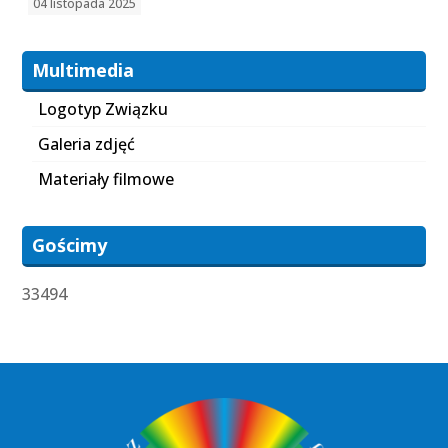
04 listopada 2025
Multimedia
Logotyp Związku
Galeria zdjęć
Materiały filmowe
Gościmy
33494