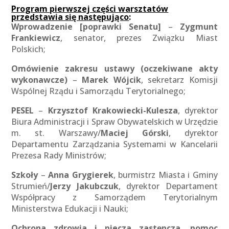
Program
pierwszej części
warsztatów
przedstawia się następująco
:
Wprowadzenie [poprawki Senatu]
–
Zygmunt
Frankiewicz
, senator, prezes Związku Miast
Polskich;
Omówienie zakresu ustawy
(oczekiwane akty
wykonawcze)
–
Marek Wójcik
, sekretarz Komisji
Wspólnej Rządu i Samorządu Terytorialnego;
PESEL
–
Krzysztof Krakowiecki-Kulesza
, dyrektor
Biura Administracji i Spraw Obywatelskich w Urzędzie
m. st. Warszawy/
Maciej Górski
, dyrektor
Departamentu Zarządzania Systemami w Kancelarii
Prezesa Rady Ministrów;
Szkoły
–
Anna Grygierek
, burmistrz Miasta i Gminy
Strumień/
Jerzy Jakubczuk
, dyrektor Departament
Współpracy z Samorządem Terytorialnym
Ministerstwa Edukacji i Nauki;
O
chrona zdrowia i piecza zastępcza
,
pomoc