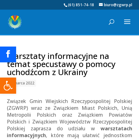
(61) 851-74-18
biuro@zgwrp.pl
Warsztaty informacyjne na
temat specustawy o pomocy
uchodźcom z Ukrainy
Otwórz pasek narzędzi
14 marca 2022
Związek Gmin Wiejskich Rzeczypospolitej Polskiej
(ZGWRP) wraz ze Związkiem Miast Polskich, Unią
Metropolii Polskich oraz Związkiem Powiatów
Polskich i Związkiem Województw Rzeczypospolitej
Polskiej zaprasza do udziału w
warsztat
ach
informacyjn
ych
, które mają ułatwić jednostkom