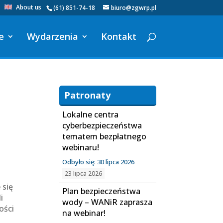
About us
(61) 851-74-18
biuro@zgwrp.pl
e
Wydarzenia
Kontakt
Patronaty
Lokalne centra
cyberbezpieczeństwa
tematem bezpłatnego
webinaru!
Odbyło się: 30 lipca 2026
23 lipca 2026
 się
Plan bezpieczeństwa
i
wody – WANiR zaprasza
ości
na webinar!