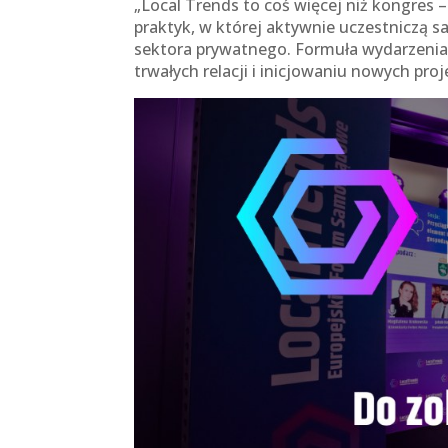
„Local Trends to coś więcej niż kongres
praktyk, w której aktywnie uczestniczą s
sektora prywatnego. Formuła wydarzenia 
trwałych relacji i inicjowaniu nowych pr