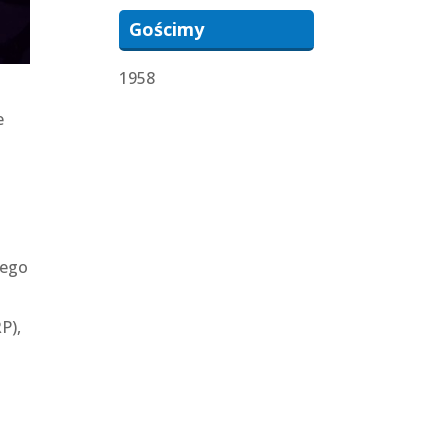
Gościmy
1958
e
iego
P),