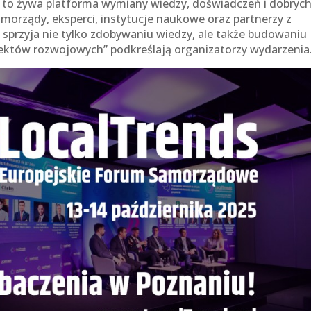
 – to żywa platforma wymiany wiedzy, doświadczeń i dobryc
amorządy, eksperci, instytucje naukowe oraz partnerzy z
sprzyja nie tylko zdobywaniu wiedzy, ale także budowaniu
ojektów rozwojowych” podkreślają organizatorzy wydarzenia