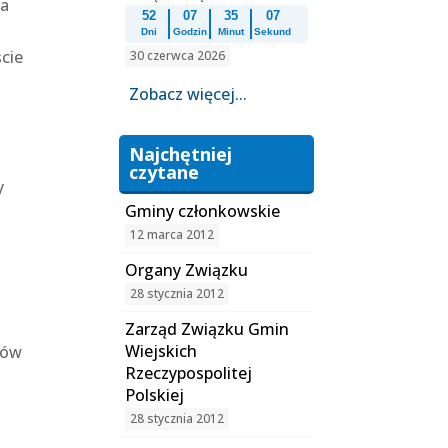
ja
52
07
35
06
Dni
Godzin
Minut
Sekund
ście
30 czerwca 2026
Zobacz więcej...
Najchętniej
czytane
y
Gminy członkowskie
12 marca 2012
Organy Związku
28 stycznia 2012
Zarząd Związku Gmin
Wiejskich
ców
Rzeczypospolitej
Polskiej
28 stycznia 2012