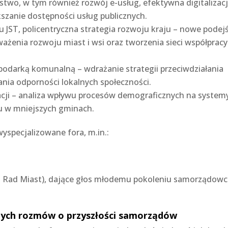
ństwo, w tym również rozwój e-usług, efektywna digitalizac
szanie dostępności usług publicznych.
ju JST, policentryczna strategia rozwoju kraju – nowe podej
żenia rozwoju miast i wsi oraz tworzenia sieci współpracy
podarką komunalną – wdrażanie strategii przeciwdziałania
ia odporności lokalnych społeczności.
acji – analiza wpływu procesów demograficznych na system
tu w mniejszych gminach.
yspecjalizowane fora, m.in.:
 Rad Miast), dające głos młodemu pokoleniu samorządow
lnych rozmów o przyszłości samorządów