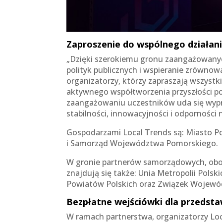
Zaproszenie do wspólnego działan
„Dzięki szerokiemu gronu zaangażowanyc
polityk publicznych i wspieranie zrówno
organizatorzy, którzy zapraszają wszyst
aktywnego współtworzenia przyszłości p
zaangażowaniu uczestników uda się wypr
stabilności, innowacyjności i odporności 
Gospodarzami Local Trends są: Miasto 
i Samorząd Województwa Pomorskiego.
W gronie partnerów samorządowych, obok
znajdują się także: Unia Metropolii Pols
Powiatów Polskich oraz Związek Wojewód
Bezpłatne wejściówki dla przedst
W ramach partnerstwa, organizatorzy Loc