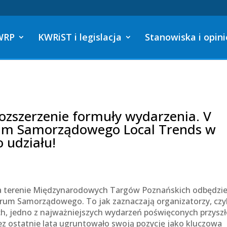
WRP
KWRiST i legislacja
Stanowiska i opini
rozszerzenie formuły wydarzenia. V
rum Samorządowego Local Trends w
 udziału!
na terenie Międzynarodowych Targów Poznańskich odbędzie
orum Samorządowego. To jak zaznaczają organizatorzy, czyl
h, jedno z najważniejszych wydarzeń poświęconych przyszł
z ostatnie lata ugruntowało swoją pozycję jako kluczowa