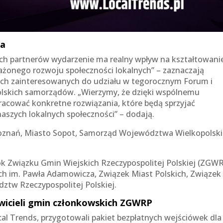
ia
h partnerów wydarzenie ma realny wpływ na kształtowani
ważonego rozwoju społeczności lokalnych” – zaznaczają
kich zainteresowanych do udziału w tegorocznym Forum i
olskich samorządów. „Wierzymy, że dzięki wspólnemu
acować konkretne rozwiązania, które będą sprzyjać
naszych lokalnych społeczności” – dodają.
Poznań, Miasto Sopot, Samorząd Województwa Wielkopolsk
 Związku Gmin Wiejskich Rzeczypospolitej Polskiej (ZGWR
kich im. Pawła Adamowicza, Związek Miast Polskich, Związek
ztw Rzeczypospolitej Polskiej.
awicieli gmin członkowskich ZGWRP
al Trends, przygotowali pakiet bezpłatnych wejściówek dla