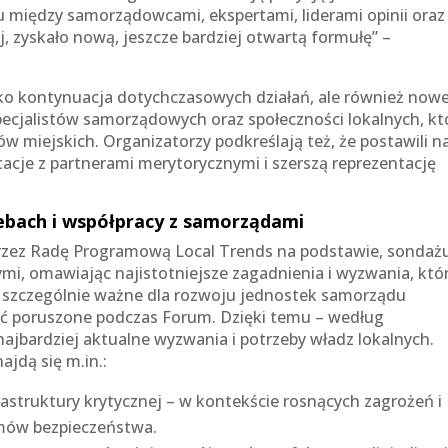
 między samorządowcami, ekspertami, liderami opinii oraz
j, zyskało nową, jeszcze bardziej otwartą formułę” –
lko kontynuacja dotychczasowych działań, ale również now
pecjalistów samorządowych oraz społeczności lokalnych, kt
w miejskich. Organizatorzy podkreślają też, że postawili n
tacje z partnerami merytorycznymi i szerszą reprezentację
ebach i współpracy z samorządami
zez Radę Programową Local Trends na podstawie, sondaż
ymi, omawiając najistotniejsze zagadnienia i wyzwania, któ
dą szczególnie ważne dla rozwoju jednostek samorządu
stać poruszone podczas Forum. Dzięki temu – według
jbardziej aktualne wyzwania i potrzeby władz lokalnych.
jdą się m.in.:
astruktury krytycznej – w kontekście rosnących zagrożeń i
emów bezpieczeństwa.