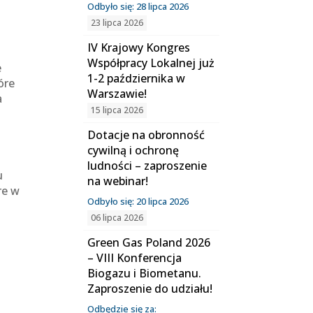
Odbyło się: 28 lipca 2026
23 lipca 2026
IV Krajowy Kongres
Współpracy Lokalnej już
e
1-2 października w
óre
Warszawie!
a
15 lipca 2026
Dotacje na obronność
cywilną i ochronę
ludności – zaproszenie
u
na webinar!
re w
Odbyło się: 20 lipca 2026
06 lipca 2026
Green Gas Poland 2026
– VIII Konferencja
Biogazu i Biometanu.
Zaproszenie do udziału!
Odbędzie się za: