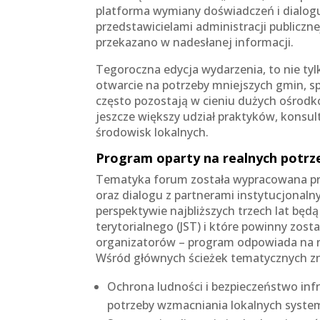
platforma wymiany doświadczeń i dialogu
przedstawicielami administracji publiczne
przekazano w nadesłanej informacji.
Tegoroczna edycja wydarzenia, to nie ty
otwarcie na potrzeby mniejszych gmin, s
często pozostają w cieniu dużych ośrodkó
jeszcze większy udział praktyków, konsul
środowisk lokalnych.
Program oparty na realnych potrz
Tematyka forum została wypracowana pr
oraz dialogu z partnerami instytucjonaln
perspektywie najbliższych trzech lat bę
terytorialnego (JST) i które powinny zo
organizatorów – program odpowiada na na
Wśród głównych ścieżek tematycznych zna
Ochrona ludności i bezpieczeństwo infr
potrzeby wzmacniania lokalnych syst