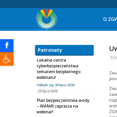
O ZG
Uw
Patronaty
Otwórz pasek narzędzi
11 s
Lokalne centra
cyberbezpieczeństwa
tematem bezpłatnego
Zwi
webinaru!
pos
Odbyło się: 30 lipca 2026
Zwi
23 lipca 2026
zaa
naj
Plan bezpieczeństwa wody
wsk
– WANiR zaprasza na
ZGW
webinar!