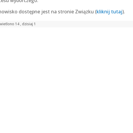
cesu wyborczego.
nowisko dostępne jest na stronie Związku (
kliknij tutaj
).
ietlono 14 , dzisiaj 1