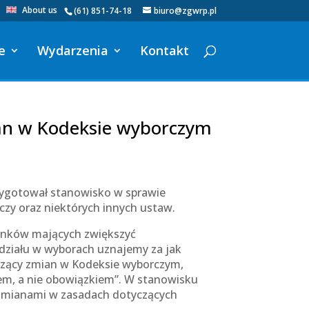
About us
(61) 851-74-18
biuro@zgwrp.pl
e
Wydarzenia
Kontakt
n w Kodeksie wyborczym
zygotował stanowisko w sprawie
zy oraz niektórych innych ustaw.
runków mających zwiększyć
udziału w wyborach uznajemy za jak
yczący zmian w Kodeksie wyborczym,
wem, a nie obowiązkiem”. W stanowisku
zmianami w zasadach dotyczących