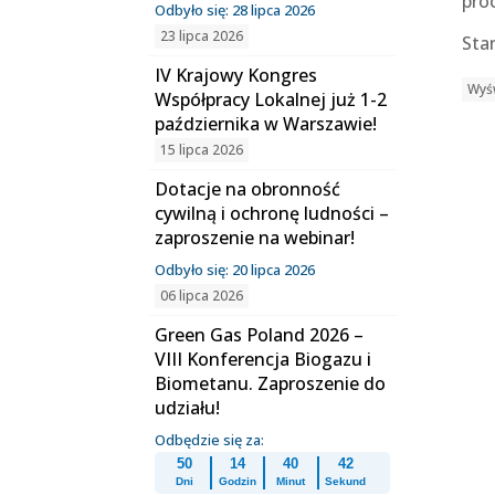
pro
Odbyło się: 28 lipca 2026
23 lipca 2026
Sta
IV Krajowy Kongres
Wyśw
Współpracy Lokalnej już 1-2
października w Warszawie!
15 lipca 2026
Dotacje na obronność
cywilną i ochronę ludności –
zaproszenie na webinar!
Odbyło się: 20 lipca 2026
06 lipca 2026
Green Gas Poland 2026 –
VIII Konferencja Biogazu i
Biometanu. Zaproszenie do
udziału!
Odbędzie się za:
50
14
40
42
Dni
Godzin
Minut
Sekund