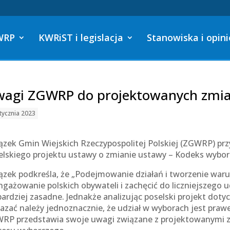
WRP
KWRiST i legislacja
Stanowiska i opini
agi ZGWRP do projektowanych zmia
tycznia 2023
ązek Gmin Wiejskich Rzeczypospolitej Polskiej (ZGWRP) pr
elskiego projektu ustawy o zmianie ustawy – Kodeks wyborc
ązek podkreśla, że „Podejmowanie działań i tworzenie wa
ngażowanie polskich obywateli i zachęcić do liczniejszego 
bardziej zasadne. Jednakże analizując poselski projekt dot
azać należy jednoznacznie, że udział w wyborach jest pra
RP przedstawia swoje uwagi związane z projektowanymi 