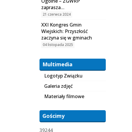
Ogólne – ZGWRP
zaprasza…
21 czerwca 2024
XXI Kongres Gmin
Wiejskich: Przyszłość
zaczyna się w gminach
04 listopada 2025
Multimedia
Logotyp Związku
Galeria zdjęć
Materiały filmowe
Gościmy
39244