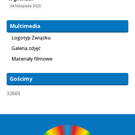
04 listopada 2025
Multimedia
Logotyp Związku
Galeria zdjęć
Materiały filmowe
Gościmy
32603