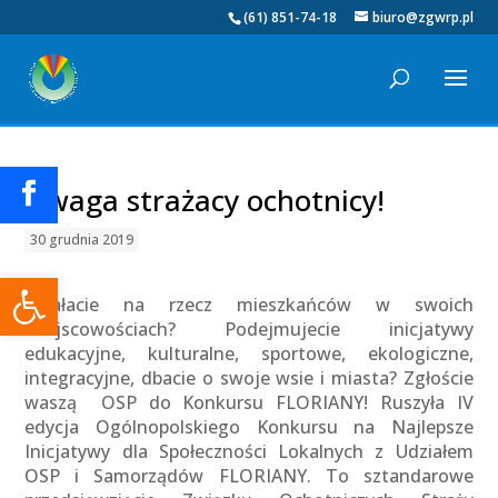
(61) 851-74-18
biuro@zgwrp.pl
Uwaga strażacy ochotnicy!
30 grudnia 2019
Otwórz pasek narzędzi
Działacie na rzecz mieszkańców w swoich
miejscowościach? Podejmujecie inicjatywy
edukacyjne, kulturalne, sportowe, ekologiczne,
integracyjne, dbacie o swoje wsie i miasta? Zgłoście
waszą OSP do Konkursu FLORIANY! Ruszyła IV
edycja Ogólnopolskiego Konkursu na Najlepsze
Inicjatywy dla Społeczności Lokalnych z Udziałem
OSP i Samorządów FLORIANY. To sztandarowe