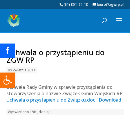
(61) 851-74-18
biuro@zgwrp.pl
Uchwała o przystąpieniu do
ZGW RP
09 kwietnia 2014
Otwórz pasek narzędzi
Uchwała Rady Gminy w sprawie przystąpienia do
stowarzyszenia o nazwie Związek Gmin Wiejskich RP
Uchwała o przystapieniu do Związku.doc
Download
Wyświetlono 198 , dzisiaj 1