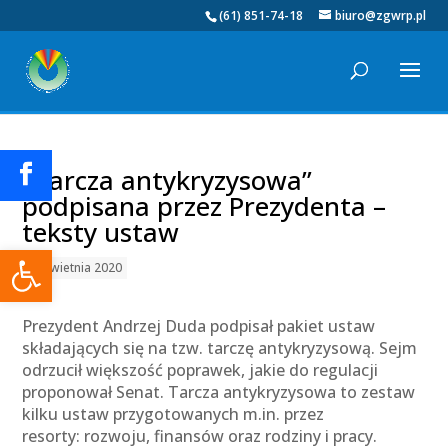
(61) 851-74-18
biuro@zgwrp.pl
„Tarcza antykryzysowa”
podpisana przez Prezydenta –
teksty ustaw
Otwórz pasek narzędzi
01 kwietnia 2020
Prezydent Andrzej Duda podpisał pakiet ustaw
składających się na tzw. tarczę antykryzysową. Sejm
odrzucił większość poprawek, jakie do regulacji
proponował Senat. Tarcza antykryzysowa to zestaw
kilku ustaw przygotowanych m.in. przez
resorty: rozwoju, finansów oraz rodziny i pracy.