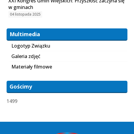
XXI Kongres Gmin Wiejskich: Przyszłość zaczyna się
w gminach
04 listopada 2025
Multimedia
Logotyp Związku
Galeria zdjęć
Materiały filmowe
Gościmy
1499