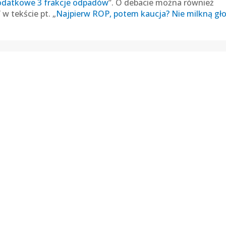
dodatkowe 3 frakcje odpadów
”. O debacie można również
w tekście pt. „
Najpierw ROP, potem kaucja? Nie milkną gł