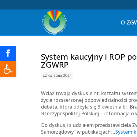
O ZG
System kaucyjny i ROP po
Otwórz pasek narzędzi
ZGWRP
22 kwietnia 2024
Wciąż trwają dyskusje nt. kształtu syst
życie rozszerzonej odpowiedzialności p
debata, która odbyła się 9 kwietnia br. B
Rzeczypospolitej Polskiej – informacja o
Do dyskusji z udziałem przedstawiciela Zw
Samorządowy” w publikacjach: „
System ka