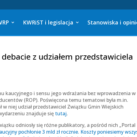
WRP
KWRiST i legislacja
Stanowiska i opini
 debacie z udziałem przedstawiciela
emu kaucyjnego i sensu jego wdrażania bez wprowadzenia w
roducentów (ROP). Poświęcona temu tematowi była m.in.
rał w niej udział przedstawiciel Związku Gmin Wiejskich
 wydarzeniu znajduje się
tutaj
.
iązku odniosły się różne publikatory, a pośród nich „Portal
ucyjny pochłonie 3 mld zł rocznie. Koszty poniesiemy wszy