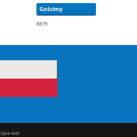
Gościmy
8879
y Qba-Net