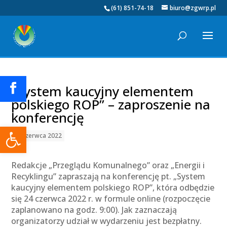
(61) 851-74-18
biuro@zgwrp.pl
„System kaucyjny elementem
polskiego ROP” – zaproszenie na
konferencję
Otwórz pasek narzędzi
14 czerwca 2022
Redakcje „Przeglądu Komunalnego” oraz „Energii i
Recyklingu” zapraszają na konferencję pt. „System
kaucyjny elementem polskiego ROP”, która odbędzie
się 24 czerwca 2022 r. w formule online (rozpoczęcie
zaplanowano na godz. 9:00). Jak zaznaczają
organizatorzy udział w wydarzeniu jest bezpłatny.