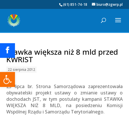
(61) 851-74-18
biuro@zgwrp.pl
Stawka większa niż 8 mld przed
KWRIST
22 sierpnia 2012
Otwórz pasek narzędzi
25 lipca br. Strona Samorządowa zaprezentowała
obywatelski projekt ustawy o zmianie ustawy o
dochodach JST, w tym postulaty kampanii STAWKA
WIĘKSZA NIŻ 8 MLD, na posiedzeniu Komisji
Wspólnej Rządu i Samorządu Terytorialnego.