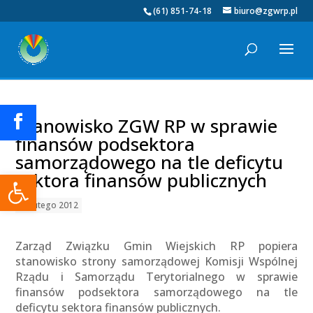
(61) 851-74-18
biuro@zgwrp.pl
Stanowisko ZGW RP w sprawie
finansów podsektora
samorządowego na tle deficytu
Otwórz pasek narzędzi
sektora finansów publicznych
22 lutego 2012
Zarząd Związku Gmin Wiejskich RP popiera
stanowisko strony samorządowej Komisji Wspólnej
Rządu i Samorządu Terytorialnego w sprawie
finansów podsektora samorządowego na tle
deficytu sektora finansów publicznych.