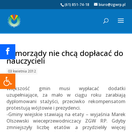
(61) 851-74-18
biuro@zgwrp.pl
Samorządy nie chcą dopłacać do
nauczycieli
03 kwietnia 2012
Otwórz pasek narzędzi
Większość gmin musi wypłacać dodatki
uzupełniające, za mało w ciągu roku zarabiają
dyplomowani stażyści, przeciwko rekompensatom
protestują wójtowie i prezydenci.
-Gminy wiejskie stawiają na etaty – wyjaśnia Marek
Olszewski wieceprzewodniczacy ZGW RP. Gdyby
zmniejszyły liczbę etatów a przydzieliły więcej