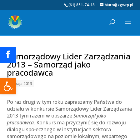
(61) 851-74-18
biuro@zgwrp.pl
Samorządowy Lider Zarządzania
2013 – Samorząd jako
pracodawca
Otwórz pasek narzędzi
24 maja 2013
Po raz drugi w tym roku zapraszamy Państwa do
udziału w konkursie Samorządowy Lider Zarządzania
2013 tym razem w obszarze
Samorząd jako
pracodawca
. Konkurs ma przyczynić się do rozwoju
dialogu społecznego w instytucjach sektora
samorządowego na poziomie lokalnym, wspartego