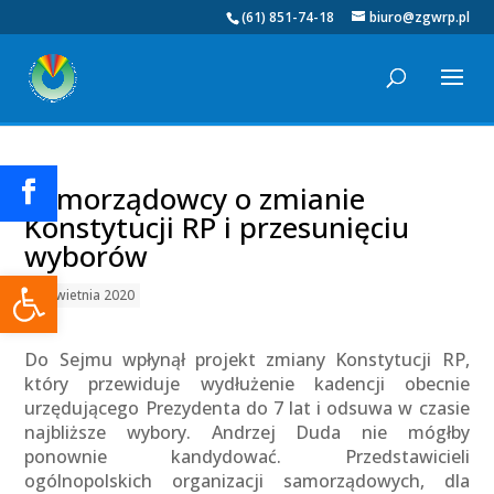
(61) 851-74-18
biuro@zgwrp.pl
Samorządowcy o zmianie
Konstytucji RP i przesunięciu
wyborów
Otwórz pasek narzędzi
17 kwietnia 2020
Do Sejmu wpłynął projekt zmiany Konstytucji RP,
który przewiduje wydłużenie kadencji obecnie
urzędującego Prezydenta do 7 lat i odsuwa w czasie
najbliższe wybory. Andrzej Duda nie mógłby
ponownie kandydować. Przedstawicieli
ogólnopolskich organizacji samorządowych, dla