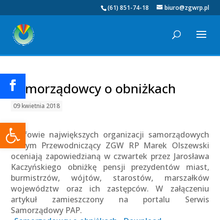
(61) 851-74-18
biuro@zgwrp.pl
Samorządowcy o obniżkach
09 kwietnia 2018
Otwórz pasek narzędzi
Szefowie największych organizacji samorządowych
w tym Przewodniczący ZGW RP Marek Olszewski
oceniają zapowiedzianą w czwartek przez Jarosława
Kaczyńskiego obniżkę pensji prezydentów miast,
burmistrzów, wójtów, starostów, marszałków
województw oraz ich zastępców. W załączeniu
artykuł zamieszczony na portalu Serwis
Samorządowy PAP.