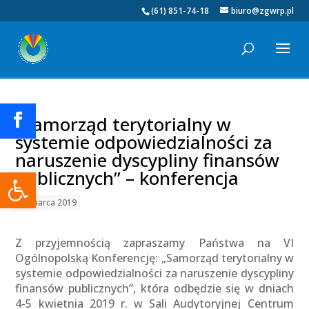
(61) 851-74-18
biuro@zgwrp.pl
„Samorząd terytorialny w
systemie odpowiedzialności za
naruszenie dyscypliny finansów
Otwórz pasek narzędzi
publicznych” – konferencja
19 marca 2019
Z przyjemnością zapraszamy Państwa na VI
Ogólnopolską Konferencję: „Samorząd terytorialny w
systemie odpowiedzialności za naruszenie dyscypliny
finansów publicznych”, która odbędzie się w dniach
4-5 kwietnia 2019 r. w Sali Audytoryjnej Centrum