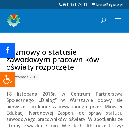
(61) 851-74-18
biuro@zgwrp.pl
Rozmowy o statusie
zawodowym pracowników
oświaty rozpoczęte
Otwórz pasek narzędzi
18 listopada 2016
18 listopada 2016r. w Centrum Partnerstwa
Społecznego „Dialog” w Warszawie odbyły się
pierwsze spotkanie zapowiadanego przez Minister
Edukacji Narodowej Zespołu do spraw statusu
zawodowego pracowników oświaty. W spotkaniu ze
strony Związku Gmin Wiejskich RP uczestniczył