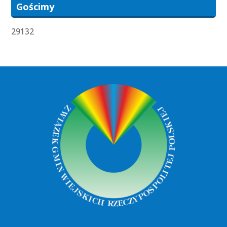
Gościmy
29132