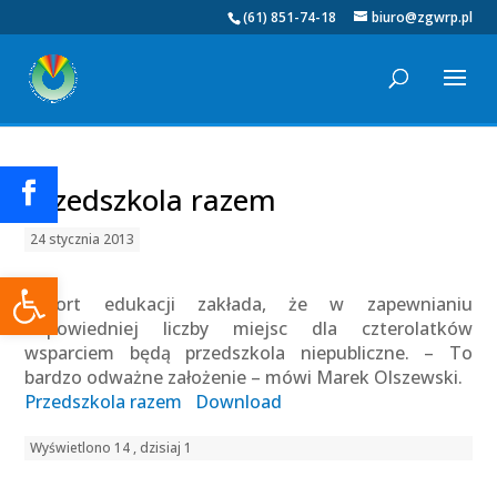
(61) 851-74-18
biuro@zgwrp.pl
Przedszkola razem
24 stycznia 2013
Otwórz pasek narzędzi
Resort edukacji zakłada, że w zapewnianiu
odpowiedniej liczby miejsc dla czterolatków
wsparciem będą przedszkola niepubliczne. – To
bardzo odważne założenie – mówi Marek Olszewski.
Przedszkola razem
Download
Wyświetlono 14 , dzisiaj 1