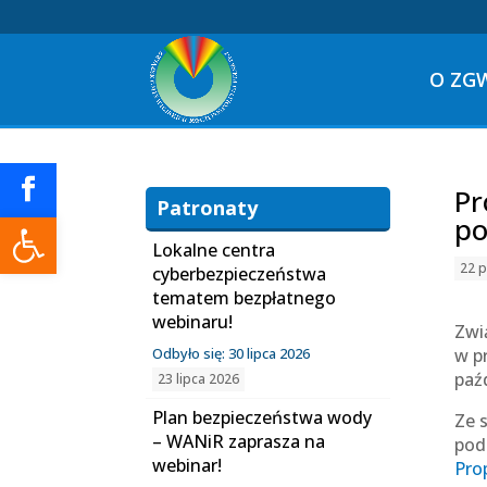
O ZG
Pr
Patronaty
Otwórz pasek narzędzi
po
Lokalne centra
22 p
cyberbezpieczeństwa
tematem bezpłatnego
webinaru!
Zwi
Odbyło się: 30 lipca 2026
w p
paźd
23 lipca 2026
Plan bezpieczeństwa wody
Ze 
– WANiR zaprasza na
pod
webinar!
Pro