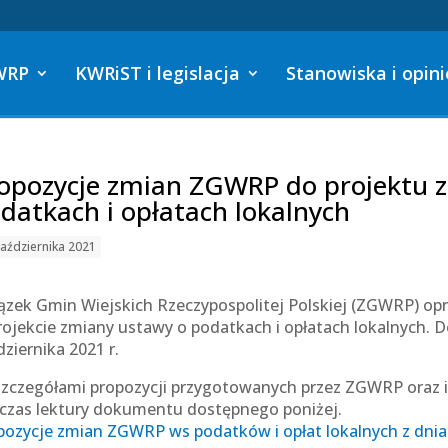
WRP
KWRiST i legislacja
Stanowiska i opini
opozycje zmian ZGWRP do projektu 
datkach i opłatach lokalnych
aździernika 2021
ązek Gmin Wiejskich Rzeczypospolitej Polskiej (ZGWRP) op
rojekcie zmiany ustawy o podatkach i opłatach lokalnych. D
ziernika 2021 r.
szczegółami propozycji przygotowanych przez ZGWRP oraz 
czas lektury dokumentu dostępnego poniżej.
pozycje zmian ZGWRP ws podatków i opłat lokalnych z dnia