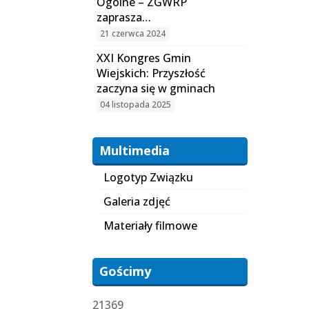
Ogólne – ZGWRP
zaprasza…
21 czerwca 2024
XXI Kongres Gmin
Wiejskich: Przyszłość
zaczyna się w gminach
04 listopada 2025
Multimedia
Logotyp Związku
Galeria zdjęć
Materiały filmowe
Gościmy
21369