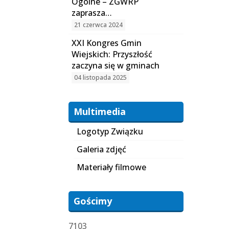
Ogólne – ZGWRP
zaprasza…
21 czerwca 2024
XXI Kongres Gmin
Wiejskich: Przyszłość
zaczyna się w gminach
04 listopada 2025
Multimedia
Logotyp Związku
Galeria zdjęć
Materiały filmowe
Gościmy
7103