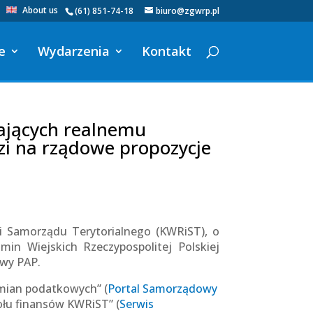
About us
(61) 851-74-18
biuro@zgwrp.pl
e
Wydarzenia
Kontakt
ających realnemu
i na rządowe propozycje
i Samorządu Terytorialnego (KWRiST), o
in Wiejskich Rzeczypospolitej Polskiej
owy PAP.
mian podatkowych” (
Portal Samorządowy
połu finansów KWRiST” (
Serwis