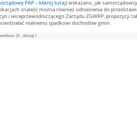
orządowy PAP – kliknij tutaj
) wskazano, jak samorządowcy 
likacjach znaleźć można również odniesienia do przedstaw
cyn i wiceprzewodniczącego Zarządu ZGWRP, propozycji t
eciwdziałać realnemu spadkowi dochodów gmin.
ietlono 25 , dzisiaj 1