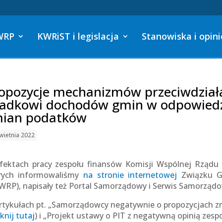
WRP
KWRiST i legislacja
Stanowiska i opini
opozycje mechanizmów przeciwdział
adkowi dochodów gmin w odpowiedz
ian podatków
wietnia 2022
fektach pracy zespołu finansów Komisji Wspólnej Rządu 
rych informowaliśmy
na stronie internetowej
Związku Gm
WRP), napisały też Portal Samorządowy i Serwis Samorząd
rtykułach pt. „Samorządowcy negatywnie o propozycjach z
iknij tutaj
) i „Projekt ustawy o PIT z negatywną opinią zes