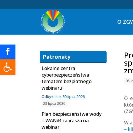
O ZG
Pr
Patronaty
Otwórz pasek narzędzi
sp
Lokalne centra
zm
cyberbezpieczeństwa
tematem bezpłatnego
05 k
webinaru!
Odbyło się: 30 lipca 2026
O e
23 lipca 2026
któ
(ZG
Plan bezpieczeństwa wody
– WANiR zaprasza na
W a
webinar!
– kl