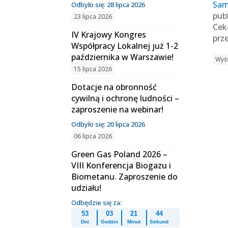
Sam
Odbyło się: 28 lipca 2026
pub
23 lipca 2026
Cek
IV Krajowy Kongres
prz
Współpracy Lokalnej już 1-2
października w Warszawie!
Wyśw
15 lipca 2026
Dotacje na obronność
cywilną i ochronę ludności –
zaproszenie na webinar!
Odbyło się: 20 lipca 2026
06 lipca 2026
Green Gas Poland 2026 –
VIII Konferencja Biogazu i
Biometanu. Zaproszenie do
udziału!
Odbędzie się za:
53
03
21
44
Dni
Godzin
Minut
Sekund