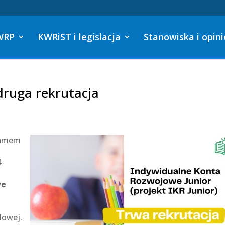
WRP
KWRiST i legislacja
Stanowiska i opini
 druga rekrutacja
gramem
4
we
dowej.