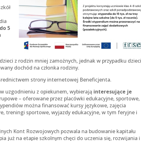
szkół
dia
do 5
a
 dzieci z rodzin mniej zamożnych, jednak w przypadku dziec
kowany dochód na członka rodziny.
średnictwem strony internetowej Beneficjenta.
b w uzgodnieniu z opiekunem, wybierają
interesujące je
grupowe – oferowane przez placówki edukacyjne, sportowe,
stypendiów można finansować kursy językowe, zajęcia
, treningi sportowe, wyjazdy edukacyjne, w tym feryjne i
lnych Kont Rozwojowych pozwala na budowanie kapitału
ia już na etapie szkolnym chęci do uczenia się, rozwijania i