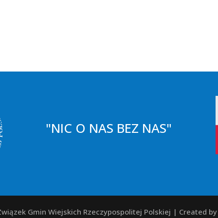
"NIC O NAS BEZ NAS"
wiązek Gmin Wiejskich Rzeczypospolitej Polskiej | Created b