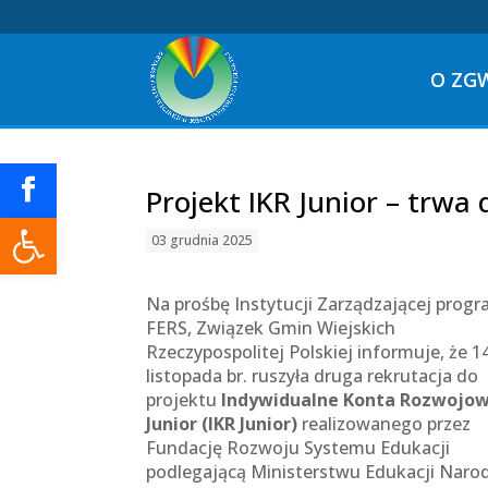
O ZG
Projekt IKR Junior – trwa
Otwórz pasek narzędzi
03 grudnia 2025
Na prośbę Instytucji Zarządzającej pro
FERS, Związek Gmin Wiejskich
Rzeczypospolitej Polskiej informuje, że 1
listopada br. ruszyła druga rekrutacja do
projektu
Indywidualne Konta Rozwojo
Junior (IKR Junior)
realizowanego przez
Fundację Rozwoju Systemu Edukacji
podlegającą Ministerstwu Edukacji Naro