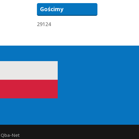
Gościmy
29124
y Qba-Net