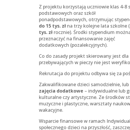
Z projektu korzystają uczniowie klas 4-8 
podstawowych oraz szkół
ponadpodstawowych, otrzymując stypen
do 15 tys. zł
na trzy kolejne lata szkolne (
tys. zł
rocznie). Środki stypendium możn
przeznaczyć na finansowanie zajęć
dodatkowych (pozalekcyjnych).
Co do zasady projekt skierowany jest dla
przebywających w pieczy nie jest weryfi
Rekrutacja do projektu odbywa się za po
Zakwalifikowane dzieci samodzielnie, lu
zajęcia dodatkowe
– indywidualne lub 
kulturalne czy artystyczne. Ze środków 
muzyczne i plastyczne, warsztaty naukowe
wakacyjne.
Wsparcie finansowe w ramach Indywidua
społecznego dzieci na przyszłość, zaszczep