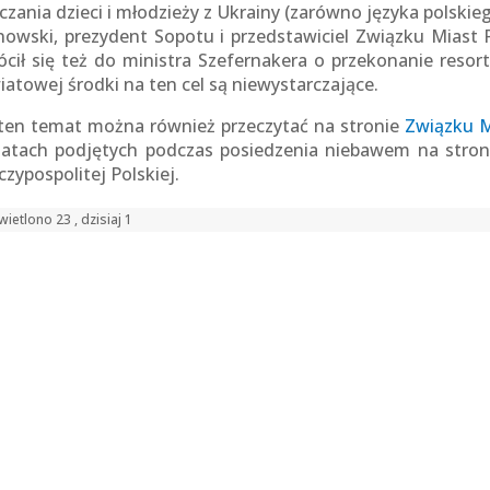
czania dzieci i młodzieży z Ukrainy (zarówno języka polskieg
nowski, prezydent Sopotu i przedstawiciel Związku Miast
ócił się też do ministra Szefernakera o przekonanie reso
iatowej środki na ten cel są niewystarczające.
ten temat można również przeczytać na stronie
Związku M
atach podjętych podczas posiedzenia niebawem na stron
zypospolitej Polskiej.
ietlono 23 , dzisiaj 1