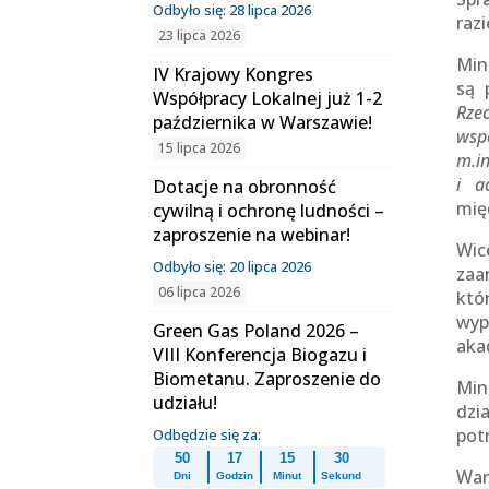
Odbyło się: 28 lipca 2026
raz
23 lipca 2026
Min
IV Krajowy Kongres
są 
Współpracy Lokalnej już 1-2
Rze
października w Warszawie!
wsp
15 lipca 2026
m.in
i a
Dotacje na obronność
mię
cywilną i ochronę ludności –
zaproszenie na webinar!
Wic
Odbyło się: 20 lipca 2026
zaa
06 lipca 2026
któ
wyp
Green Gas Poland 2026 –
aka
VIII Konferencja Biogazu i
Biometanu. Zaproszenie do
Min
udziału!
dzi
pot
Odbędzie się za:
50
17
15
30
War
Dni
Godzin
Minut
Sekund