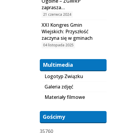
Ogólne – ZGWRP
zaprasza…
21 czerwca 2024
XXI Kongres Gmin
Wiejskich: Przyszłość
zaczyna się w gminach
04 listopada 2025
Multimedia
Logotyp Związku
Galeria zdjęć
Materiały filmowe
Gościmy
35760