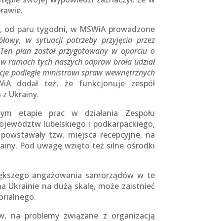
rawie.
go, od paru tygodni, w MSWiA prowadzone
ółowy, w sytuacji potrzeby przyjęcia przez
 Ten plan został przygotowany w oparciu o
 w ramach tych naszych odpraw brała udział
cje podległe ministrowi spraw wewnętrznych
iA dodał też, że funkcjonuje zespół
 z Ukrainy.
nym etapie prac w działania Zespołu
ojewództw lubelskiego i podkarpackiego,
 powstawały tzw. miejsca recepcyjne, na
ainy. Pod uwagę wzięto też silne ośrodki
 większego angażowania samorządów w te
na Ukrainie na dużą skalę, może zaistnieć
orialnego.
w, na problemy związane z organizacją