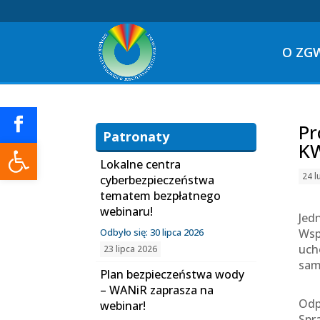
O ZG
Pr
Patronaty
Otwórz pasek narzędzi
K
Lokalne centra
24 l
cyberbezpieczeństwa
tematem bezpłatnego
webinaru!
Jed
Odbyło się: 30 lipca 2026
Wsp
uch
23 lipca 2026
sam
Plan bezpieczeństwa wody
– WANiR zaprasza na
Odp
webinar!
Spr