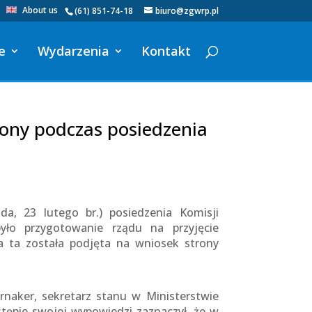
About us
(61) 851-74-18
biuro@zgwrp.pl
e
Wydarzenia
Kontakt
ony podczas posiedzenia
a, 23 lutego br.) posiedzenia Komisji
yło przygotowanie rządu na przyjęcie
a ta została podjęta na wniosek strony
naker, sekretarz stanu w Ministerstwie
tępie swojej wypowiedzi zaznaczył, że w