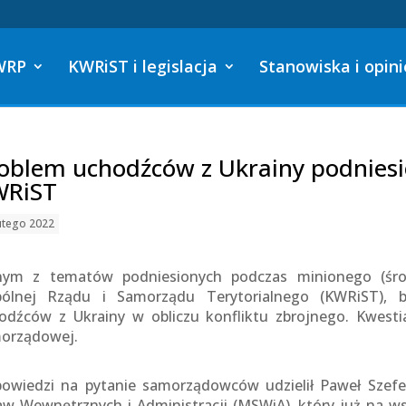
WRP
KWRiST i legislacja
Stanowiska i opini
oblem uchodźców z Ukrainy podniesi
WRiST
utego 2022
nym z tematów podniesionych podczas minionego (środ
ólnej Rządu i Samorządu Terytorialnego (KWRiST), b
odźców z Ukrainy w obliczu konfliktu zbrojnego. Kwesti
orządowej.
owiedzi na pytanie samorządowców udzielił Paweł Szefer
aw Wewnętrznych i Administracji (MSWiA), który już na ws