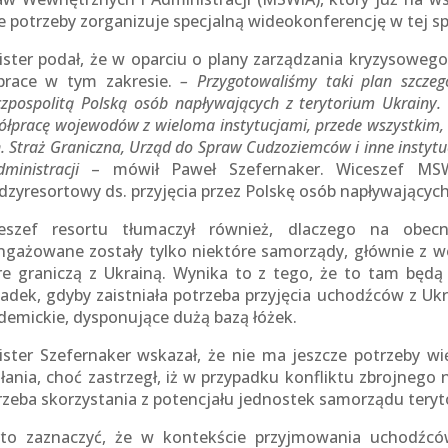
ie potrzeby zorganizuje specjalną wideokonferencję w tej sp
ister podał, że w oparciu o plany zarządzania kryzysowe
prace w tym zakresie.
–
Przygotowaliśmy taki plan szczeg
czpospolitą Polską osób napływających z terytorium Ukrainy.
ółpracę wojewodów z wieloma instytucjami, przede wszystkim,
. Straż Graniczna, Urząd d
o Spraw
Cudzoziemców i inne instytu
dministracji
– mówił Paweł Szefernaker. Wiceszef MSW
dzyresortowy ds. przyjęcia przez Polskę osób napływających
eszef resortu tłumaczył również, dlaczego na obec
ngażowane zostały tylko niektóre samorządy, głównie z w
re graniczą z Ukrainą. Wynika to z tego, że to tam będą
adek, gdyby zaistniała potrzeba przyjęcia uchodźców z Ukr
demickie, dysponujące dużą bazą łóżek.
ister Szefernaker wskazał, że nie ma jeszcze potrzeby
ałania, choć zastrzegł, iż w przypadku konfliktu zbrojnego 
rzeba skorzystania z potencjału jednostek samorządu teryt
to zaznaczyć, że w kontekście przyjmowania uchodźcó