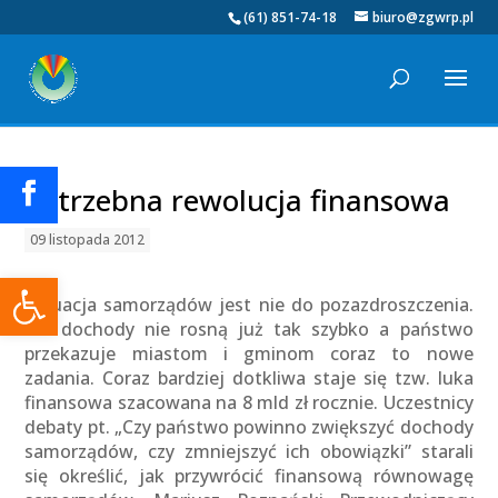
(61) 851-74-18
biuro@zgwrp.pl
Potrzebna rewolucja finansowa
09 listopada 2012
Otwórz pasek narzędzi
Sytuacja samorządów jest nie do pozazdroszczenia.
Ich dochody nie rosną już tak szybko a państwo
przekazuje miastom i gminom coraz to nowe
zadania. Coraz bardziej dotkliwa staje się tzw. luka
finansowa szacowana na 8 mld zł rocznie. Uczestnicy
debaty pt. „Czy państwo powinno zwiększyć dochody
samorządów, czy zmniejszyć ich obowiązki” starali
się określić, jak przywrócić finansową równowagę