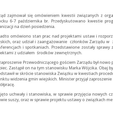
ząd zajmował się omówieniem kwestii związanych z orga
ocku 6-7 października br. Przedyskutowano kwestie pro
anizacji na dzień posiedzenia.
adto omówiono stan prac nad projektami ustaw i rozporz
jskich, oraz udział i zaangażowanie członków Zarządu w 
nferencjach i spotkaniach. Przedstawione zostały sprawy
jektami z udziałem środków zewnętrznych.
zaproszenie Przewodniczącego gościem Zarządu był nowo p
biec. Zastąpił on na tym stanowisku Marka Wójcika. Obaj by
edstawił w skrócie stanowiska Związku w kwestiach proce
unktu widzenia gmin wiejskich. Minister przyjął zaproszeni
ółpracę.
jęto uchwały i stanowiska, w sprawie przyjęcia nowych c
awie suszy, oraz w sprawie projektu ustawy o związkach met