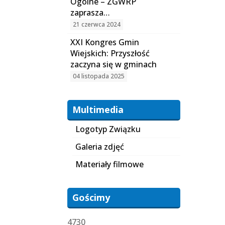
Ogólne – ZGWRP
zaprasza…
21 czerwca 2024
XXI Kongres Gmin
Wiejskich: Przyszłość
zaczyna się w gminach
04 listopada 2025
Multimedia
Logotyp Związku
Galeria zdjęć
Materiały filmowe
Gościmy
4730