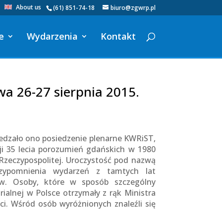
About us
(61) 851-74-18
biuro@zgwrp.pl
e
Wydarzenia
Kontakt
a 26-27 sierpnia 2015.
edzało ono posiedzenie plenarne KWRiST,
i 35 lecia porozumień gdańskich w 1980
 Rzeczypospolitej. Uroczystość pod nazwą
rzypomnienia wydarzeń z tamtych lat
w. Osoby, które w sposób szczególny
rialnej w Polsce otrzymały z rąk Ministra
ci. Wśród osób wyróżnionych znaleźli się