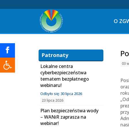
O ZG
Po
Patronaty
Otwórz pasek narzędzi
03 w
Lokalne centra
cyberbezpieczeństwa
tematem bezpłatnego
Pos
webinaru!
ora
rok
Odbyło się: 30 lipca 2026
„Od
23 lipca 2026
pre
Plan bezpieczeństwa wody
prz
– WANiR zaprasza na
Adm
webinar!
nas