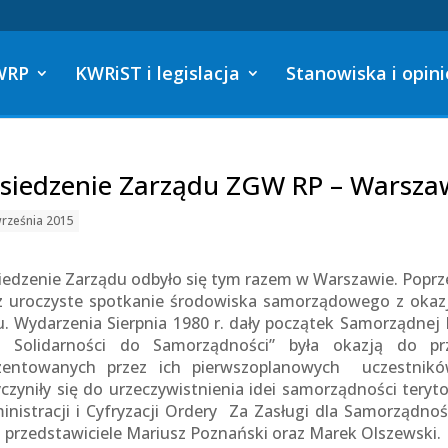
WRP
KWRiST i legislacja
Stanowiska i opini
siedzenie Zarządu ZGW RP – Warszaw
rześnia 2015
iedzenie Zarządu odbyło się tym razem w Warszawie. Poprz
z uroczyste spotkanie środowiska samorządowego z okazj
u. Wydarzenia Sierpnia 1980 r. dały początek Samorządnej
 Solidarności do Samorządności” była okazją do p
zentowanych przez ich pierwszoplanowych uczestnikó
yczyniły się do urzeczywistnienia idei samorządności teryto
inistracji i Cyfryzacji Ordery Za Zasługi dla Samorządnoś
i przedstawiciele Mariusz Poznański oraz Marek Olszewski.