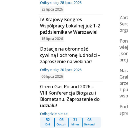
Odbyło się: 28 lipca 2026
23 lipca 2026
Zar
IV Krajowy Kongres
Ser
Współpracy Lokalnej już 1-2
org
października w Warszawie!
15 lipca 2026
Pon
wie
Dotacje na obronność
,ko
cywilną i ochronę ludności –
pro
zaproszenie na webinar!
Odbyło się: 20 lipca 2026
Na 
Gra
06 lipca 2026
prz
Green Gas Poland 2026 –
z p
VIII Konferencja Biogazu i
wsp
Biometanu. Zaproszenie do
udziału!
Pod
spr
Odbędzie się za:
52
05
31
08
Dni
Godzin
Minut
Sekund